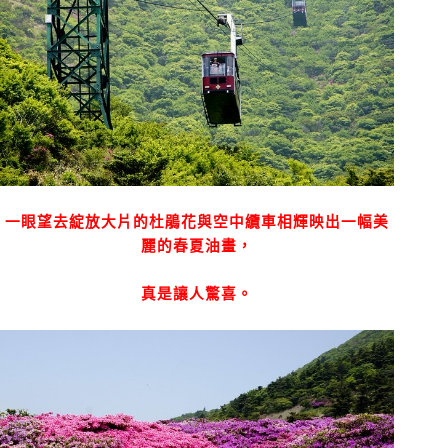
一眼望去綻放大片的杜鵑花與空中纜車相輝映出一幅美
麗的春夏油畫，
真是讓人驚喜。