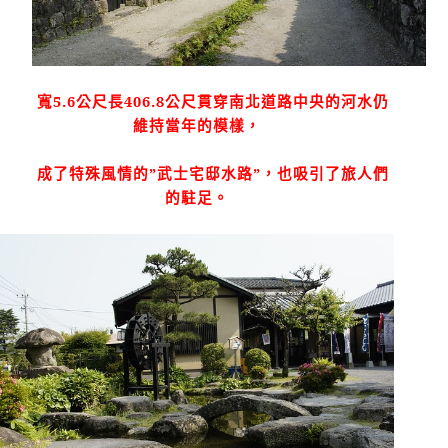
寬
5.6
公尺長
406.8
公尺貫穿南北道路中央的河水仍
維持當年的模樣，
成了特殊風情的
”
武士宅邸水路
”
，也吸引了旅人們
的駐足。