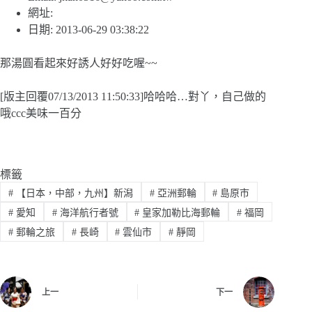
網址:
日期: 2013-06-29 03:38:22
那湯圓看起來好誘人好好吃喔~~
[版主回覆07/13/2013 11:50:33]哈哈哈…對丫，自己做的
哦ccc美味一百分
標籤
#
【日本，中部，九州】新潟
#
亞洲郵輪
#
島原市
#
愛知
#
海洋航行者號
#
皇家加勒比海郵輪
#
福岡
#
郵輪之旅
#
長崎
#
雲仙市
#
靜岡
上一
下一