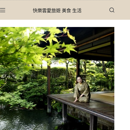
跳
快樂雲愛旅遊 美食 生活
至
主
要
內
容