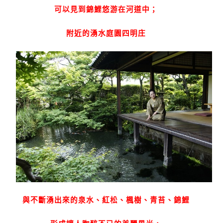
可以見到錦鯉悠游在河道中；
附近的湧水庭園四明庄
與不斷湧出來的泉水、紅松、楓樹、青苔、錦鯉