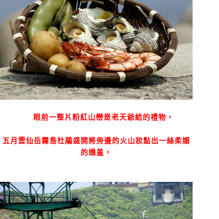
眼前一整片粉紅山巒是老天爺給的禮物，
五月雲仙岳霧島杜鵑盛開將旁邊的火山妝點出一絲柔媚
的嬌羞，