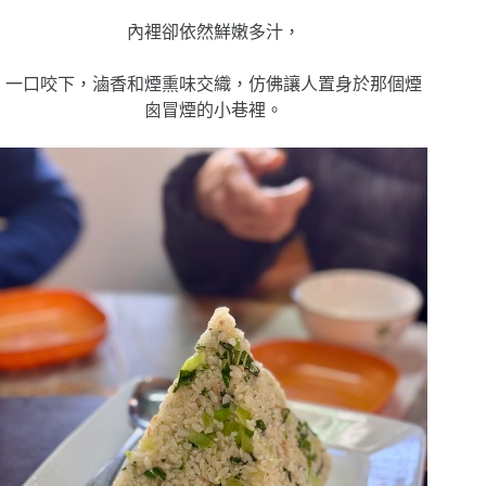
內裡卻依然鮮嫩多汁，
一口咬下，滷香和煙熏味交織，仿佛讓人置身於那個煙
囪冒煙的小巷裡。