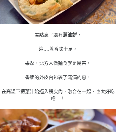
差點忘了還有
蔥油餅
，
這….蔥香味十足，
果然，北方人做麵食就是厲害，
香脆的外皮內包裹了滿滿的蔥，
在高溫下把蔥汁給逼入餅皮內，融合在一起，也太好吃
嚕！！