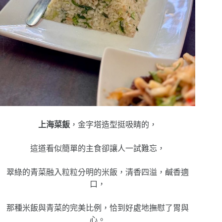
上海菜飯
，金字塔造型挺吸睛的，
這道看似簡單的主食卻讓人一試難忘，
翠綠的青菜融入粒粒分明的米飯，清香四溢，鹹香適
口，
那種米飯與青菜的完美比例，恰到好處地撫慰了胃與
心。