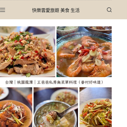
跳
快樂雲愛旅遊 美食 生活
至
主
要
內
容