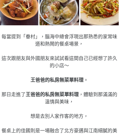
每當提到「眷村」，腦海中總會浮現出那熟悉的家常味
道和熱鬧的餐桌場景，
這次跟朋友與外國朋友來試試看這間自己已經想了許久
的小店～
王爸爸的私房無菜單料理
。
那日
走進了
王爸爸的私房無菜單料理
，體驗到那滿滿的
溫情與美味，
想是去別人家作客的地方，
餐桌上的佳餚則是一場融合了北方豪邁與江南細膩的美