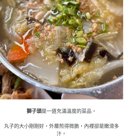
獅子頭
是一道充滿溫度的菜品，
丸子的大小剛剛好，外層煎得微脆，內裡卻是嫩滑多
汁，