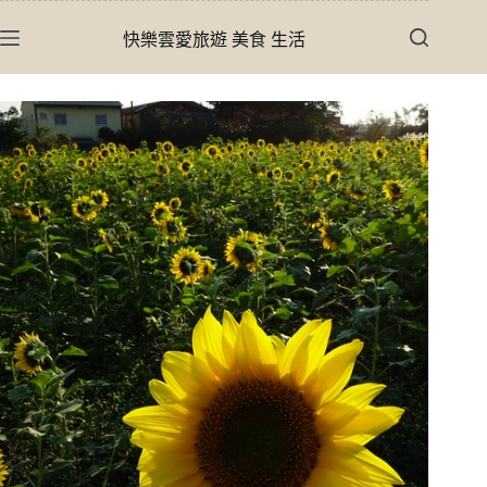
跳
快樂雲愛旅遊 美食 生活
至
主
要
內
容