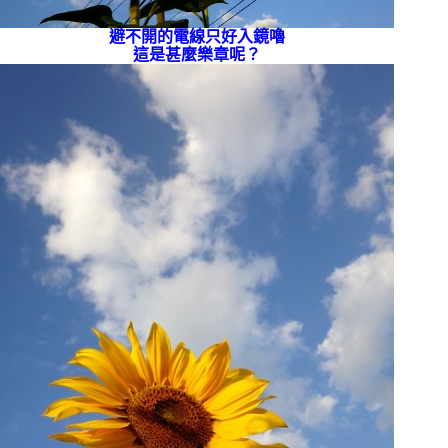
避不開的電線只好入鏡嚕
這是甚麼樂章呢？