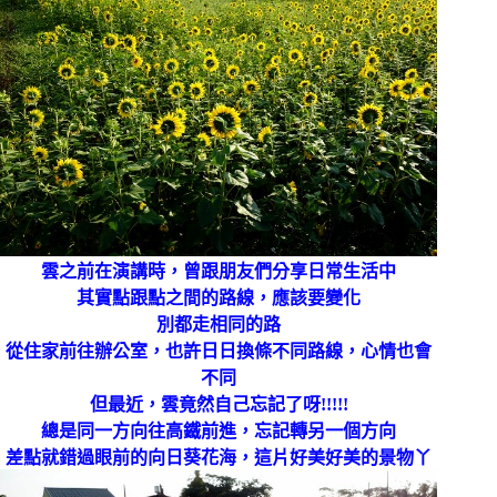
雲之前在演講時，曾跟朋友們分享日常生活中
其實點跟點之間的路線，應該要變化
別都走相同的路
從住家前往辦公室，也許日日換條不同路線，心情也會
不同
但最近，雲竟然自己忘記了呀!!!!!
總是同一方向往高鐵前進，忘記轉另一個方向
差點就錯過眼前的向日葵花海，這片好美好美的景物丫