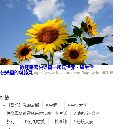
歡迎跟著快樂雲一起玩世界，過生活
快樂雲的粉絲頁
https://www.facebook.com/happycloud0108
標籤
#
【遊記】我的故鄉
#
中壢市
#
中央大學
#
快樂雲閒聊電影吊書包廣告與生活
#
我的家~台灣
#
旅行
#
旅行的意義
#
桃園縣
#
秘境美景