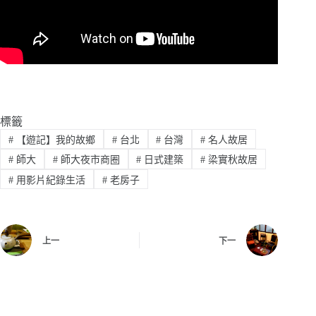
標籤
#
【遊記】我的故鄉
#
台北
#
台灣
#
名人故居
#
師大
#
師大夜市商圈
#
日式建築
#
梁實秋故居
#
用影片紀錄生活
#
老房子
上一
下一