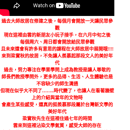
過去大師故居在修建之後，每個月會開放一天讓民眾參
觀
現在這裡由雲的新朋友小玩子接手，在六月中旬之後
每個周六、周日都會開放給民眾參觀
且未來還會有許多有意思的課程在大師故居中展開哦!!!!
來到梁實秋的故居，不免讓人羨慕起那段文人的美好年
代
過去，努力專注在學業學問上成為教授是讓人尊敬的
師長們教授學問外，更多的品得、生活、人生體驗也是
不容缺少的師生溝通
但現在似乎大不同了……..時代變了，也讓人在看著牆壁
上的介紹與當年的文物時
會產生某些感受，還真的挺羨慕那段屬於台灣新文學的
美好年代
梁實秋先生在這裡住過七年的時間
雲來到這裡沾染文學氣質，感受大師的存在