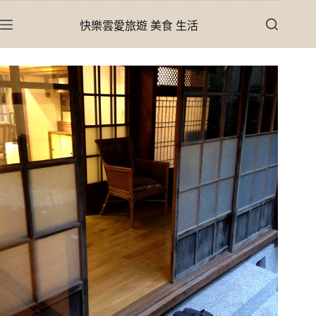
跳
快樂雲愛旅遊 美食 生活
至
主
要
內
容