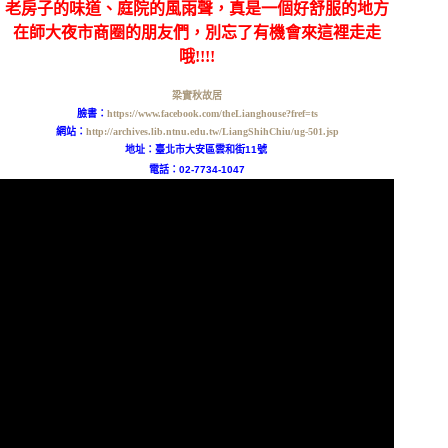
老房子的味道、庭院的風雨聲，真是一個好舒服的地方
在師大夜市商圈的朋友們，別忘了有機會來這裡走走
哦!!!!
梁實秋故居
臉書：
https://www.facebook.com/theLianghouse?fref=ts
網站：
http://archives.lib.ntnu.edu.tw/LiangShihChiu/ug-501.jsp
地址：
臺北市大安區雲和街11號
電話：02-7734-1047