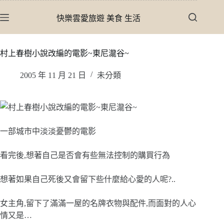
跳
快樂雲愛旅遊 美食 生活
至
主
要
村上春樹小說改編的電影~東尼瀧谷~
內
容
2005 年 11 月 21 日
未分類
一部城市中淡淡憂鬱的電影
看完後,想著自己是否會有些無法控制的購買行為
想著如果自己死後又會留下些什麼給心愛的人呢?..
女主角,留下了滿滿一屋的名牌衣物與配件,而面對的人心
情又是…