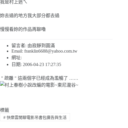
我是村上迷ㄟ
妳去過的地方我大部分都去過
慢慢看妳的作品再聊嚕
留言者: 由寂靜到圓滿
Email:
franklin6688@yahoo.com.tw
網址:
日期: 2006-04-23 17:27:35
" 疏離 " 這兩個字已經成為濫觴了 ……
標籤
#
快樂雲閒聊電影吊書包廣告與生活