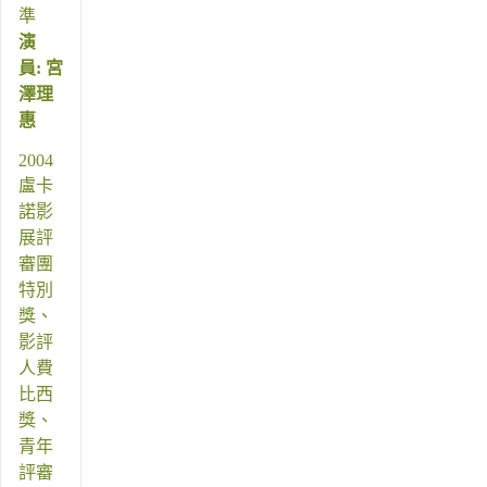
準
演
員: 宮
澤理
惠
2004
盧卡
諾影
展評
審團
特別
獎、
影評
人費
比西
獎、
青年
評審