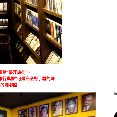
館”書浮旅徒”，
旅行與書”可是完全對了雲的味
培的咖啡館
I