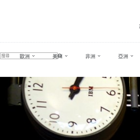
跳
至
主
要
內
容
歐洲
美州
非洲
亞洲