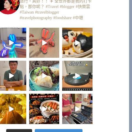
旅行，真好！！ ✈️
全世界都是我的打卡
點，那你呢？
#Travel #blogger #快樂雲
#Taiwan #travelblogger
#travelphotography #foodshare #中壢