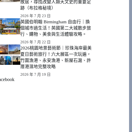
故居，尋找改變人類天文史的重要足
跡（布拉格秘境）
2026 年 7 月 23 日
英國伯明翰 Birmingham 自由行｜換
個城市過生活！英國第二大城散步旅
行、購物、美食與生活體驗攻略。
2026 年 7 月 22 日
2026桃園地景藝術節｜珍珠海岸最美
夏日藝術旅行！六大展區一次玩遍，
竹圍漁港、永安漁港、新屋石滬、許
厝港濕地完整攻略
2026 年 7 月 19 日
acebook