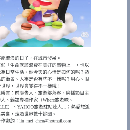
不能流浪的日子，在城市發呆。
信仰「生命就該浪費在美好的事物上」，也以
此為日常生活。你今天的心情是如何的呢？熟
悉的街景、人事是否有些不一樣呢？用心、眼
看世界，世界會變得不一樣哦！
快樂雲：前廣告人、旅遊部落客、廣播節目主
持人、雜誌專欄作家（Where旅遊味、
ELLE）、YAHOO旅遊駐站達人…；熱愛旅遊
與美食，走過世界數十餘國。
合作邀約：
lin_mei_chen@hotmail.com