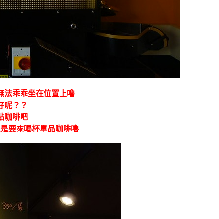
無法乖乖坐在位置上嚕
好呢？？
點咖啡吧
然是要來喝杯單品咖啡嚕