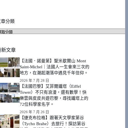
文章分類
文
章
分
類
最新文章
【法國．諾曼第】聖米歇爾山 Mont
Saint-Michel｜法國人一生會來三次的
地方，在潮起潮落中遇見千年信仰。
2026 年 7 月 28 日
【法國巴黎】艾菲爾鐵塔（Eiffel
Tower）不只有浪漫，還有數學！快
樂雲與皮皮共遊巴黎，尋找鐵塔上的
72位科學家名字。
2026 年 7 月 26 日
【捷克布拉格】跟著天文學家第谷
（Tycho Brahe）去旅行！探訪第谷