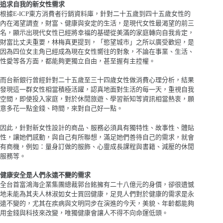
追求自我的新女性需求
根據E-ICP東方消費者行銷資料庫，針對二十五歲到四十五歲女性的
內在渴望調查，財富、健康與安定的生活，是現代女性最渴望的前三
名，顯示出現代女性已經將幸福的基礎從美滿的家庭轉向自我肯定，
財富比丈夫重要，林梅真更提到，「慾望城市」之所以廣受歡迎，是
因為四位女主角已經成為現在女性嚮往的對象，不論在事業、生活、
性愛等各方面，都能夠更獨立自由，甚至握有主控權。
而台新銀行曾經針對二十五歲至三十四歲女性做消費心理分析，結果
發現這一群女性相當積極活躍，認真地面對生活的每一天，重視自我
空間，即使投入家庭，對於休閒旅遊、學習新知等資訊相當熱衷，願
意多花一點金錢、時間，來對自己好一點。
因此，針對新女性設計的商品、服務必須具有獨特性、故事性、體貼
性，讓她們感動，與自己有所聯想，滿足她們善待自己的需求，就會
有商機，例如：量身訂做的服飾、心靈成長課程與書籍、減壓的休閒
服務等。
健康安全是人們永遠不變的需求
全台首富鴻海企業集團總裁郭台銘擁有二十八億元的身價，卻很遺憾
地未能為其夫人林淑如女士買回健康，足見人們對於健康的需求是永
遠不變的，尤其在疾病與文明同步在演進的今天，美貌、年齡都能夠
用金錢與科技來改變，唯獨健康會讓人不得不向命運低頭。