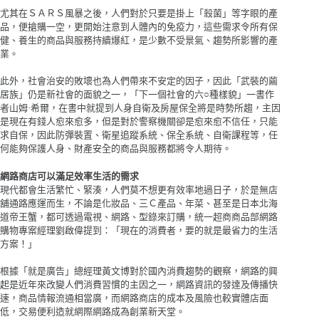
尤其在ＳＡＲＳ風暴之後，人們對於只要是掛上「殺菌」等字眼的產
品，便搶購一空，更開始注意到人體內的免疫力，這些需求令所有保
健、養生的商品與服務持續爆紅，是少數不受景氣、趨勢所影響的產
業。
此外，社會治安的敗壞也為人們帶來不安定的因子，因此「武裝的繭
居族」仍是新社會的面貌之一，「下一個社會的六○種樣貌」一書作
者山姆·希爾，在書中就提到人身自衛及房屋保全將是時勢所趨，主因
是現在有錢人愈來愈多，但是對於警察機關卻是愈來愈不信任，只能
求自保，因此防彈裝置、衛星追蹤系統、保全系統、自衛課程等，任
何能夠保護人身、財產安全的商品與服務都將令人期待。
網路商店可以滿足效率生活的需求
現代都會生活繁忙、緊湊，人們莫不想更有效率地過日子，於是無店
舖通路應運而生，不論是化妝品、三Ｃ產品、年菜、甚至是日本北海
道帝王蟹，都可透過電視、網路、型錄來訂購，統一超商商品部網路
購物專案經理劉啟偉提到：「現在的消費者，要的就是最省力的生活
方案！」
根據「就是廣告」總經理黃文博對於國內消費趨勢的觀察，網路的興
起是近年來改變人們消費習慣的主因之一，網路資訊的發達及傳播快
速，商品情報流通相當廣，而網路商店的成本及風險也較實體店面
低，交易便利造就網際網路成為創業新天堂。