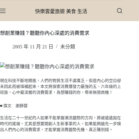
跳
快樂雲愛旅遊 美食 生活
至
主
要
想創業賺錢？聽聽你內心深處的消費需求
內
容
2005 年 11 月 21 日
未分類
現在科技不斷地精進，人們的物質生活不虞匱乏，但是內心的空白卻
未因此而被填補起來，本文將探索消費爆發力最強的五、六年級的上
班族，心中最深層的消費需求，為想賺錢的你，帶來無限商機！
■ 撰文 謝靜蓉
生活在二十一世紀的人如果不能掌握潮流趨勢的方向，將被遠遠拋在
時代的尾端，尤其是想要開創人生新事業的人，如果能夠搶先一步嗅
出人們內心的消費需求，才能掌握消費趨勢先機，真正賺到錢。