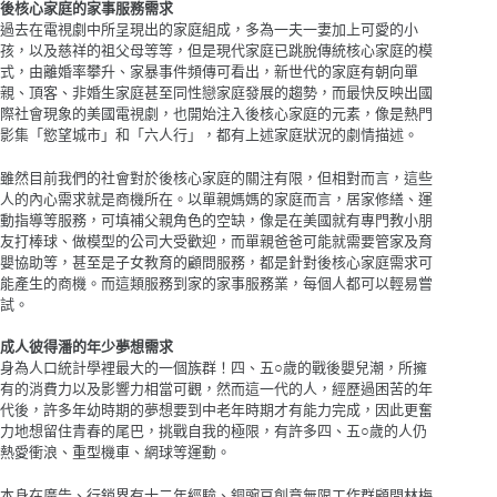
後核心家庭的家事服務需求
過去在電視劇中所呈現出的家庭組成，多為一夫一妻加上可愛的小
孩，以及慈祥的祖父母等等，但是現代家庭已跳脫傳統核心家庭的模
式，由離婚率攀升、家暴事件頻傳可看出，新世代的家庭有朝向單
親、頂客、非婚生家庭甚至同性戀家庭發展的趨勢，而最快反映出國
際社會現象的美國電視劇，也開始注入後核心家庭的元素，像是熱門
影集「慾望城市」和「六人行」，都有上述家庭狀況的劇情描述。
雖然目前我們的社會對於後核心家庭的關注有限，但相對而言，這些
人的內心需求就是商機所在。以單親媽媽的家庭而言，居家修繕、運
動指導等服務，可填補父親角色的空缺，像是在美國就有專門教小朋
友打棒球、做模型的公司大受歡迎，而單親爸爸可能就需要管家及育
嬰協助等，甚至是子女教育的顧問服務，都是針對後核心家庭需求可
能產生的商機。而這類服務到家的家事服務業，每個人都可以輕易嘗
試。
成人彼得潘的年少夢想需求
身為人口統計學裡最大的一個族群！四、五○歲的戰後嬰兒潮，所擁
有的消費力以及影響力相當可觀，然而這一代的人，經歷過困苦的年
代後，許多年幼時期的夢想要到中老年時期才有能力完成，因此更奮
力地想留住青春的尾巴，挑戰自我的極限，有許多四、五○歲的人仍
熱愛衝浪、重型機車、網球等運動。
本身在廣告、行銷界有十二年經驗、銅豌豆創意無限工作群顧問林梅