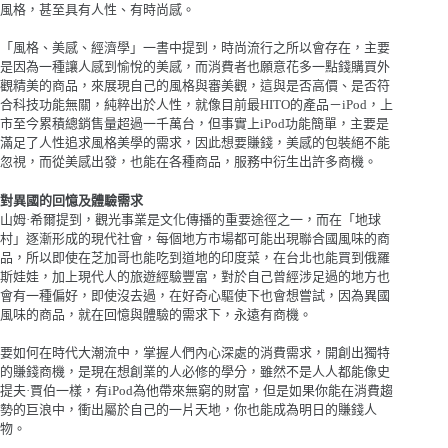
風格，甚至具有人性、有時尚感。
「風格、美感、經濟學」一書中提到，時尚流行之所以會存在，主要
是因為一種讓人感到愉悅的美感，而消費者也願意花多一點錢購買外
觀精美的商品，來展現自己的風格與審美觀，這與是否高價、是否符
合科技功能無關，純粹出於人性，就像目前最HITO的產品－iPod，上
市至今累積總銷售量超過一千萬台，但事實上iPod功能簡單，主要是
滿足了人性追求風格美學的需求，因此想要賺錢，美感的包裝絕不能
忽視，而從美感出發，也能在各種商品，服務中衍生出許多商機。
對異國的回憶及體驗需求
山姆·希爾提到，觀光事業是文化傳播的重要途徑之一，而在「地球
村」逐漸形成的現代社會，每個地方市場都可能出現聯合國風味的商
品，所以即使在芝加哥也能吃到道地的印度菜，在台北也能買到俄羅
斯娃娃，加上現代人的旅遊經驗豐富，對於自己曾經涉足過的地方也
會有一種偏好，即使沒去過，在好奇心驅使下也會想嘗試，因為異國
風味的商品，就在回憶與體驗的需求下，永遠有商機。
要如何在時代大潮流中，掌握人們內心深處的消費需求，開創出獨特
的賺錢商機，是現在想創業的人必修的學分，雖然不是人人都能像史
提夫·賈伯一樣，有iPod為他帶來無窮的財富，但是如果你能在消費趨
勢的巨浪中，衝出屬於自己的一片天地，你也能成為明日的賺錢人
物。