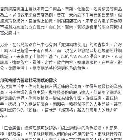
目前網路商店主要以販賣三Ｃ商品、書籍、化妝品、名牌精品等商品
為主，以博客來網路書店為例，曾在一天內創下千萬元銷售業績，根
據資策會統計，包括線上拍賣、網路開店在內，未來國內電子商務的
市場潛力高達到五百億元，而百貨、醫藥、餐飲服務業的網路商機相
當受屬目。
另外，在台灣網路資訊中心有關「寬頻網路使用」的調查指出，台灣
上網人口已超過一千兩百萬人，而且現在大都會地區都在規劃無線網
路城市，未來除了上網外，甚至可以結合VoWLAN語音、IPTV、即時
訊息、遠端監控、看護、定位、數位內容、視訊等服務，在居家、辦
公、休閒生活上，網際網路將扮演更吃重的角色。
部落格隱含著尋找認同感的需求
在現實生活中，你可能是個言語乏味的公務員、忙得焦頭爛額的業務
員、日子枯燥的家庭主婦、與金錢賽跑的股市達人，但是到了網路無
限寬廣的世界，你可以搖身一變成為知名作家、旅遊玩家、電玩快
手，透過自己的網站新聞台，開闢另一種截然不同的人生體驗，甚至
吸引認同你的「粉絲」，這就是「部落格」新族群吸引人的魅力所
在。
「匚合廣告」總經理范可欽認為，線上遊戲中的角色扮演，也是另一
種「部落格」，除了能夠填滿人們的內心不足的部份，更能夠抒發在
現實生活中所承受的壓力，而且人類本來就有玩樂的本能，線上遊戲