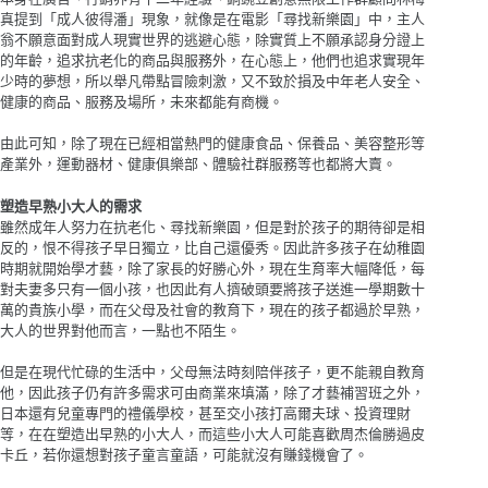
真提到「成人彼得潘」現象，就像是在電影「尋找新樂園」中，主人
翁不願意面對成人現實世界的逃避心態，除實質上不願承認身分證上
的年齡，追求抗老化的商品與服務外，在心態上，他們也追求實現年
少時的夢想，所以舉凡帶點冒險刺激，又不致於損及中年老人安全、
健康的商品、服務及場所，未來都能有商機。
由此可知，除了現在已經相當熱門的健康食品、保養品、美容整形等
產業外，運動器材、健康俱樂部、體驗社群服務等也都將大賣。
塑造早熟小大人的需求
雖然成年人努力在抗老化、尋找新樂園，但是對於孩子的期待卻是相
反的，恨不得孩子早日獨立，比自己還優秀。因此許多孩子在幼稚園
時期就開始學才藝，除了家長的好勝心外，現在生育率大幅降低，每
對夫妻多只有一個小孩，也因此有人擠破頭要將孩子送進一學期數十
萬的貴族小學，而在父母及社會的教育下，現在的孩子都過於早熟，
大人的世界對他而言，一點也不陌生。
但是在現代忙碌的生活中，父母無法時刻陪伴孩子，更不能親自教育
他，因此孩子仍有許多需求可由商業來填滿，除了才藝補習班之外，
日本還有兒童專門的禮儀學校，甚至交小孩打高爾夫球、投資理財
等，在在塑造出早熟的小大人，而這些小大人可能喜歡周杰倫勝過皮
卡丘，若你還想對孩子童言童語，可能就沒有賺錢機會了。