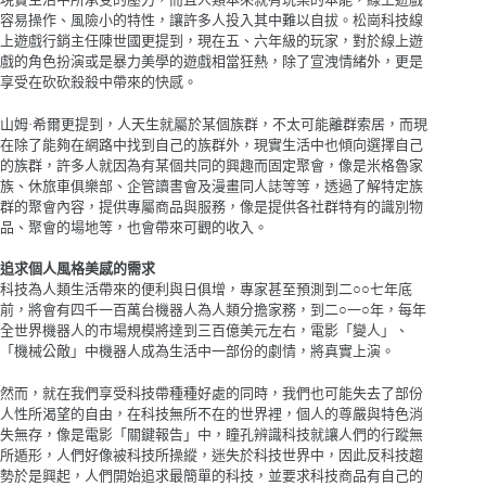
容易操作、風險小的特性，讓許多人投入其中難以自拔。松崗科技線
上遊戲行銷主任陳世國更提到，現在五、六年級的玩家，對於線上遊
戲的角色扮演或是暴力美學的遊戲相當狂熱，除了宣洩情緒外，更是
享受在砍砍殺殺中帶來的快感。
山姆·希爾更提到，人天生就屬於某個族群，不太可能離群索居，而現
在除了能夠在網路中找到自己的族群外，現實生活中也傾向選擇自己
的族群，許多人就因為有某個共同的興趣而固定聚會，像是米格魯家
族、休旅車俱樂部、企管讀書會及漫畫同人誌等等，透過了解特定族
群的聚會內容，提供專屬商品與服務，像是提供各社群特有的識別物
品、聚會的場地等，也會帶來可觀的收入。
追求個人風格美感的需求
科技為人類生活帶來的便利與日俱增，專家甚至預測到二○○七年底
前，將會有四千一百萬台機器人為人類分擔家務，到二○一○年，每年
全世界機器人的市場規模將達到三百億美元左右，電影「變人」、
「機械公敵」中機器人成為生活中一部份的劇情，將真實上演。
然而，就在我們享受科技帶種種好處的同時，我們也可能失去了部份
人性所渴望的自由，在科技無所不在的世界裡，個人的尊嚴與特色消
失無存，像是電影「關鍵報告」中，瞳孔辨識科技就讓人們的行蹤無
所遁形，人們好像被科技所操縱，迷失於科技世界中，因此反科技趨
勢於是興起，人們開始追求最簡單的科技，並要求科技商品有自己的