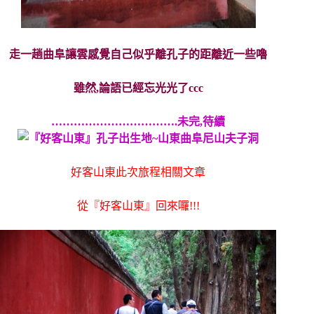
走一趟曲阜讓雲感覺自己似乎離孔子的距離近一些嚕
雖然,論語已經忘光光了ccc
…………………………….未完,待續
好客山東此次旅程相關文章
從『好客山東』回來囉!!!