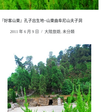
『好客山東』孔子出生地~山東曲阜尼山夫子洞
2011 年 6 月 9 日
大陸旅遊
,
未分類