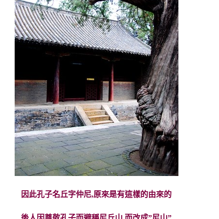
因此孔子名丘字仲尼,原來是有這樣的由來的
後人因尊敬孔子而避稱尼丘山,而改成”尼山”