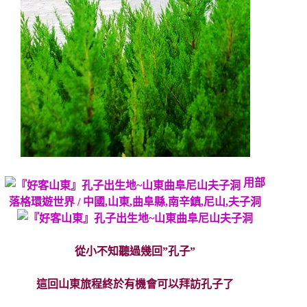
用部
落格環遊世界 / 中國,山東,曲阜縣,南辛鎮,尼山,夫子洞
從小不知聽過幾回”孔子”
這回山東旅程終於有機會可以拜訪孔子了