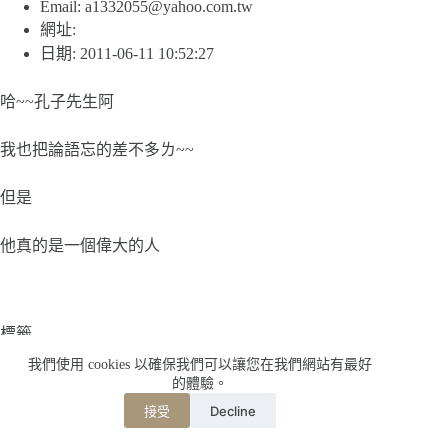
Email:
a1332055@yahoo.com.tw
網址:
日期: 2011-06-11 10:52:27
哈~~孔子先生阿
我也把論語忘的差不多ㄌ~~
但是
他真的是一個偉大的人
標籤
#
"世界趴趴走~亞洲(馬來西亞
#
出生地
#
大陸
我們使用 cookies 以確保我們可以讓您在我們網站有最好
的體驗。
#
夫子洞
#
孔子
#
尼山
#
山東
#
曲阜
#
泰國
Decline
接受
#
韓國