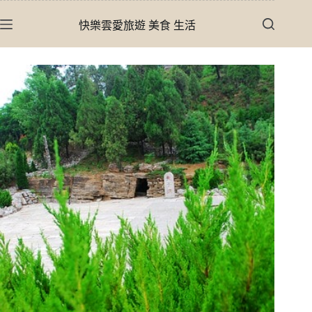
跳
快樂雲愛旅遊 美食 生活
至
主
要
內
容