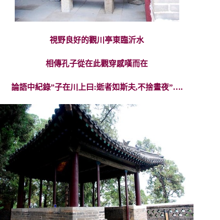
視野良好的觀川亭東臨沂水
相傳孔子從在此觀穿感嘆而在
論語中紀錄”子在川上曰:逝者如斯夫,不捨晝夜”….