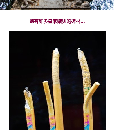
還有許多皇家贈與的碑林…