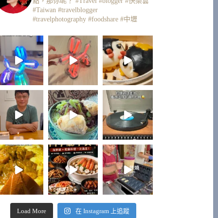
點，那你呢？
#Travel #blogger #快樂雲
#Taiwan #travelblogger
#travelphotography #foodshare #中壢
Load More
在 Instagram 上追蹤