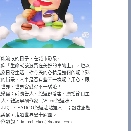
不能流浪的日子，在城市發呆。
信仰「生命就該浪費在美好的事物上」，也以
此為日常生活。你今天的心情是如何的呢？熟
悉的街景、人事是否有些不一樣呢？用心、眼
看世界，世界會變得不一樣哦！
快樂雲：前廣告人、旅遊部落客、廣播節目主
持人、雜誌專欄作家（Where旅遊味、
ELLE）、YAHOO旅遊駐站達人…；熱愛旅遊
與美食，走過世界數十餘國。
合作邀約：
lin_mei_chen@hotmail.com