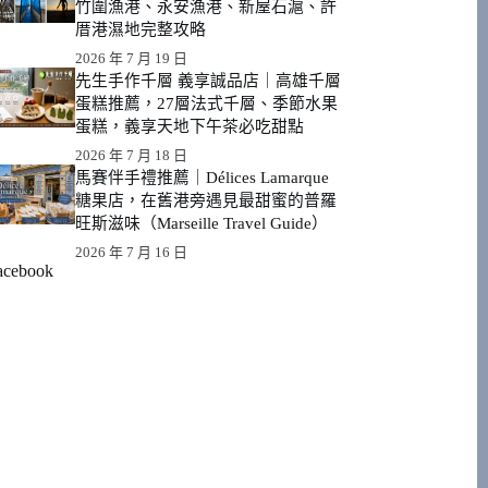
竹圍漁港、永安漁港、新屋石滬、許
厝港濕地完整攻略
2026 年 7 月 19 日
先生手作千層 義享誠品店｜高雄千層
蛋糕推薦，27層法式千層、季節水果
蛋糕，義享天地下午茶必吃甜點
2026 年 7 月 18 日
馬賽伴手禮推薦｜Délices Lamarque
糖果店，在舊港旁遇見最甜蜜的普羅
旺斯滋味（Marseille Travel Guide）
2026 年 7 月 16 日
acebook