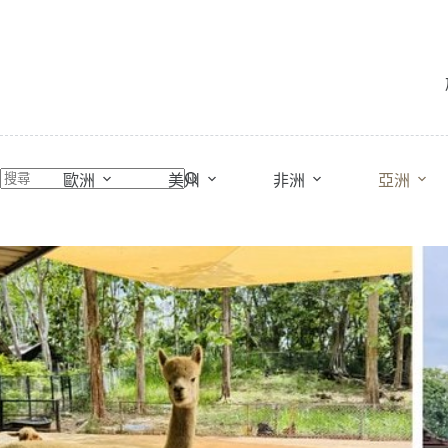
跳
至
主
要
內
容
歐洲
美州
非洲
亞洲