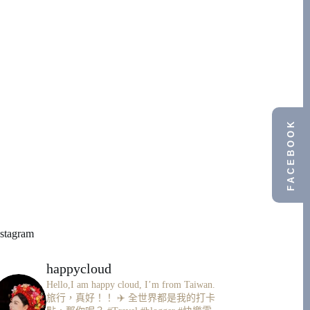
FACEBOOK
nstagram
happycloud
Hello,I am happy cloud, I’m from Taiwan.
旅行，真好！！ ✈️
全世界都是我的打卡