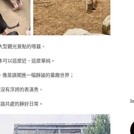
大型觀光景點的喧囂，
本可以這麼近、這麼單純。
，像是誤闖進一幅靜謐的童趣世界；
也沒有浮誇的表演秀，
I
和諧共處的靜好日常。