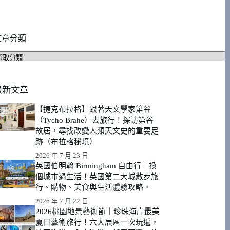
文章分類
文
章
分
類
最新文章
【捷克布拉格】跟著天文學家第谷
（Tycho Brahe）去旅行！探訪第谷
故居，尋找改變人類天文史的重要足
跡（布拉格秘境）
2026 年 7 月 23 日
英國伯明翰 Birmingham 自由行｜換
個城市過生活！英國第二大城散步旅
行、購物、美食與生活體驗攻略。
2026 年 7 月 22 日
2026桃園地景藝術節｜珍珠海岸最美
夏日藝術旅行！六大展區一次玩遍，