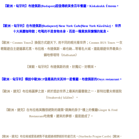
【歐洲，匈牙利】布達佩斯(Budapest)超值傳統美食百年餐廳，Kiskakukk Étterem。
【歐洲，匈牙利】在布達佩斯(Budapest) New York Cafe(New York Kávéház)， 世界
十大美麗咖啡館；吃喝的不是食物本身，而是一種貴族與慵懶的氣息。
【歐洲，Cosmos Tours】換個方式遊天下, 用不同的眼光看世界；Cosmos BUS Tours 一次
輕鬆遊自主遊遍慕尼黑、布拉格、布達佩斯、維也納…等著名大城，還能順遊世界最美小
鎮哈修塔特〈Hallsatatt〉
【東歐，匈牙利】布達佩斯的夜，好魔幻，好精采。
【歐洲，匈牙利】傳說中歐洲CP值最高的米其林一星餐廳，布達佩斯的Onyx restaurant。
【歐洲，捷克】布拉格圓夢之旅，終於造訪世界上最美的圖書館之一，斯特拉霍夫修道院
（Strahovský klášter）。
【歐洲，捷克】在布拉格美醜很絕對的建築”跳舞的房子”樓上的餐廳Ginger & Fred
Restaurant吃晚餐，遲來的夢想，還是達成了。
【歐洲，捷克】布拉格城堡區絕對不能錯過視野超好的星巴克。(Starbucks Prague Castle)
【歐洲，