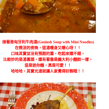
接著是匈牙利牛肉湯(Goulash Soup with Mini Noodles)
在微涼的夜晚，這湯暖身又暖心呀！！
口味其實並沒有預期的重，吃起來還不錯，
比較妙的是湯裏頭，還有著像是義大利小麵餃一樣，
這是迷你麵，真是可愛！！
哈哈哈，其實光湯就讓人家覺得好飽哦！！