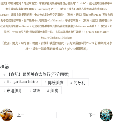
捷克】布拉格在地人的居家食堂，拿著鮮花到餐廳裝飾自己餐桌的”Divinis”，這可是布拉格城中六
家米其林指南超值餐廳(Bib Gourmand) 之一。
【歐洲，捷克】再訪布拉格羅浮咖啡館Café
Louvre，用美食與愛因斯坦、卡夫卡來對跨時空的對話。
【歐洲，捷克】到布拉格(Praha)覓美食絕
對不能錯過咖啡館，世界最美十大咖啡館~Café Imperial 帝國咖啡館 。
【歐洲，捷克】隱藏在山中
社區的美味餐廳Na Konci，可是布拉格城中米其林指南超值餐廳(Bib Gourmand)哦！！
【歐洲，布
拉格】Avalon(艾凡隆)河輪耶誕市集第一站，布拉格耶誕市集好好玩！！( Praha Old Market
Square Christmas Market)
【歐洲，捷克，匈牙利，德國，荷蘭】歐遊好朋友，沒有流量限制的”JetFi 行動網路分享
機”，讓你一路吃喝玩樂超放心！(含wifi優惠訊息)
標籤
#
【食記】跟著美食去旅行(不分國家)
#
Hungarikum Bistro
#
傳統美食
#
匈牙利
#
布達佩斯
#
歐洲
#
美食
上一
下一