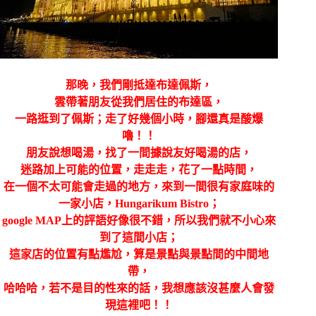
那晚，我們剛抵達布達佩斯，
雲帶著朋友從我們居住的布達區，
一路逛到了佩斯；走了好幾個小時，腳還真是酸爆
嚕！！
朋友說想喝湯，找了一間據說友好喝湯的店，
迷路加上可能的位置，走走走，花了一點時間，
在一個不太可能會走過的地方，來到一間很有家庭味的
一家小店，Hungarikum Bistro；
google MAP上的評語好像很不錯，所以我們就不小心來
到了這間小店；
這家店的位置有點尷尬，算是景點與景點間的中間地
帶，
哈哈哈，若不是目的性來的話，我想應該沒甚麼人會發
現這裡吧！！