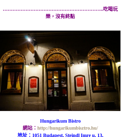
……………………………………………………..吃喝玩
樂，沒有終點
Hungarikum Bistro
網站：
http://hungarikumbisztro.hu/
地址：
1051 Budapest, Steindl Imre u. 13.