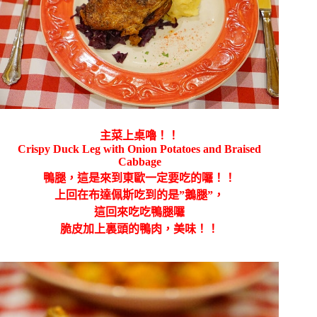
主菜上桌嚕！！
Crispy Duck Leg with Onion Potatoes and Braised
Cabbage
鴨腿，這是來到東歐一定要吃的囉！！
上回在布達佩斯吃到的是”鵝腿”，
這回來吃吃鴨腿囉
脆皮加上裏頭的鴨肉，美味！！