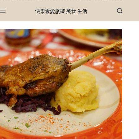
跳
快樂雲愛旅遊 美食 生活
至
主
要
內
容