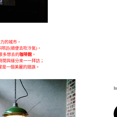
造力的城市，
拜訪(順便去吹冷氣)，
很多想去的
咖啡館
，
時間與緣分來一一拜訪；
實是一個美麗的錯誤。
I