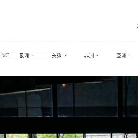
跳
至
主
要
內
容
歐洲
美州
非洲
亞洲