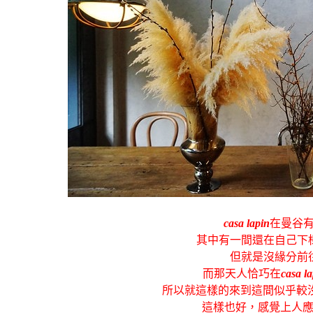
casa lapin
在曼谷
其中有一間還在自己下
但就是沒緣分前
而那天人恰巧在
casa l
所以就這樣的來到這間似乎較
這樣也好，感覺上人