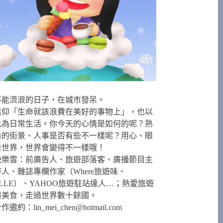
不能流浪的日子，在城市發呆。
信仰「生命就該浪費在美好的事物上」，也以
此為日常生活。你今天的心情是如何的呢？熟
悉的街景、人事是否有些不一樣呢？用心、眼
看世界，世界會變得不一樣哦！
快樂雲：前廣告人、旅遊部落客、廣播節目主
持人、雜誌專欄作家（Where旅遊味、
ELLE）、YAHOO旅遊駐站達人…；熱愛旅遊
與美食，走過世界數十餘國。
合作邀約：
lin_mei_chen@hotmail.com