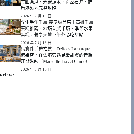
竹圍漁港、永安漁港、新屋石滬、許
厝港濕地完整攻略
2026 年 7 月 19 日
先生手作千層 義享誠品店｜高雄千層
蛋糕推薦，27層法式千層、季節水果
蛋糕，義享天地下午茶必吃甜點
2026 年 7 月 18 日
馬賽伴手禮推薦｜Délices Lamarque
糖果店，在舊港旁遇見最甜蜜的普羅
旺斯滋味（Marseille Travel Guide）
2026 年 7 月 16 日
acebook