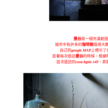
曼谷
是一個充滿創
城市中有許多的
咖啡館
值得大夥
自己的
google MAP
上標示了
趁著每次造訪
曼谷
的時候，根據
這次造訪的
casa lapin x49
，其