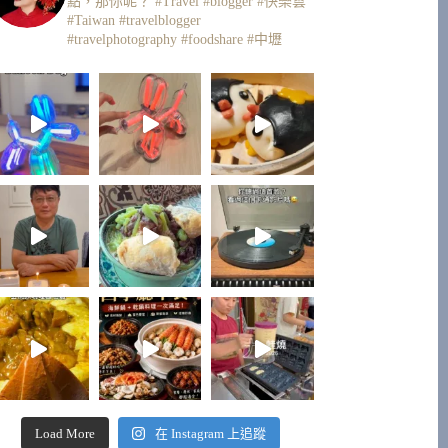
點，那你呢？
#Travel #blogger #快樂雲
#Taiwan #travelblogger
#travelphotography #foodshare #中壢
Load More
在 Instagram 上追蹤