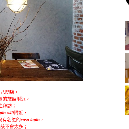
有八間店，
榻的旅館附近，
往拜訪；
apin x49
附近，
沒有名氣的
casa lapin
，
應該不會太多；