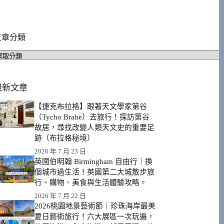
文章分類
文
章
分
類
最新文章
【捷克布拉格】跟著天文學家第谷
（Tycho Brahe）去旅行！探訪第谷
故居，尋找改變人類天文史的重要足
跡（布拉格秘境）
2026 年 7 月 23 日
英國伯明翰 Birmingham 自由行｜換
個城市過生活！英國第二大城散步旅
行、購物、美食與生活體驗攻略。
2026 年 7 月 22 日
2026桃園地景藝術節｜珍珠海岸最美
夏日藝術旅行！六大展區一次玩遍，