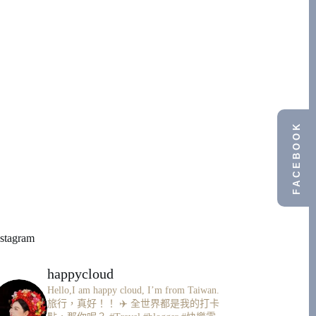
FACEBOOK
nstagram
happycloud
Hello,I am happy cloud, I’m from Taiwan.
旅行，真好！！ ✈️
全世界都是我的打卡