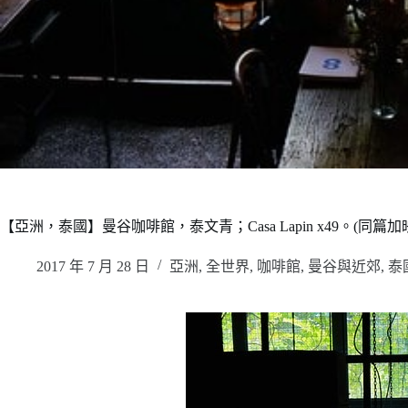
【亞洲，泰國】曼谷咖啡館，泰文青；Casa Lapin x49。(同篇加
2017 年 7 月 28 日
亞洲
,
全世界
,
咖啡館
,
曼谷與近郊
,
泰