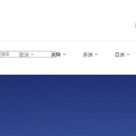
跳
至
主
要
內
容
歐洲
美州
非洲
亞洲