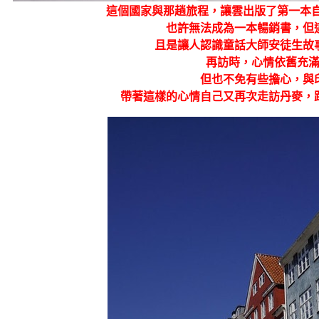
這個國家與那趟旅程，讓雲出版了第一本自
也許無法成為一本暢銷書，但
且是讓人認識童話大師安徒生故
再訪時，心情依舊充
但也不免有些擔心，與
帶著這樣的心情自己又再次走訪丹麥，