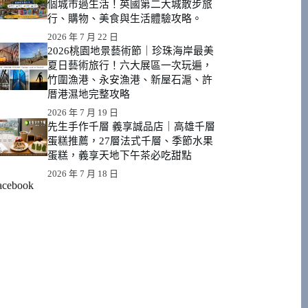
個城市過生活！英國第二大城散步旅
行、購物、美食與生活體驗攻略。
2026 年 7 月 22 日
2026桃園地景藝術節｜珍珠海岸最美
夏日藝術旅行！六大展區一次玩遍，
竹圍漁港、永安漁港、新屋石滬、許
厝港濕地完整攻略
2026 年 7 月 19 日
先生手作千層 義享誠品店｜高雄千層
蛋糕推薦，27層法式千層、季節水果
蛋糕，義享天地下午茶必吃甜點
2026 年 7 月 18 日
acebook