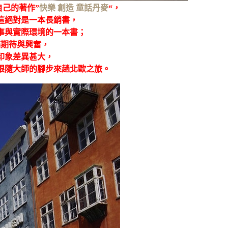
己的著作”
快樂 創造 童話丹麥
“，
這絕對是一本長銷書，
事與實際環境的一本書；
滿期待與興奮，
印象差異甚大，
跟隨大師的腳步來趟北歐之旅。