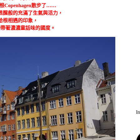
openhagen散步了……
甦醒般的充滿了生氣
與活力，
哈根相遇的印象，
個帶著濃濃童話味的國度。
I