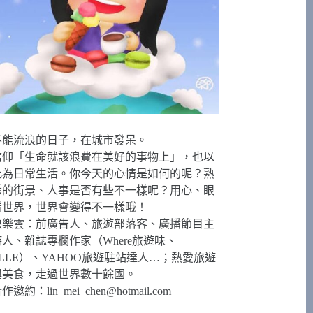
不能流浪的日子，在城市發呆。
信仰「生命就該浪費在美好的事物上」，也以
此為日常生活。你今天的心情是如何的呢？熟
悉的街景、人事是否有些不一樣呢？用心、眼
看世界，世界會變得不一樣哦！
快樂雲：前廣告人、旅遊部落客、廣播節目主
持人、雜誌專欄作家（Where旅遊味、
ELLE）、YAHOO旅遊駐站達人…；熱愛旅遊
與美食，走過世界數十餘國。
合作邀約：
lin_mei_chen@hotmail.com