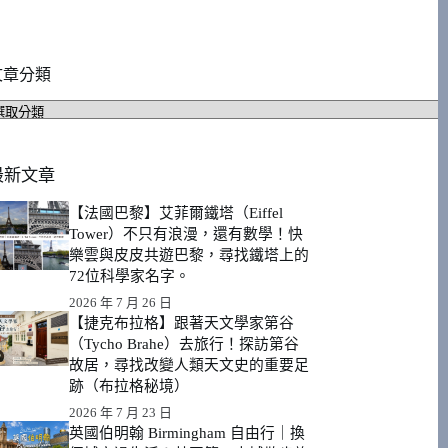
文章分類
文
章
分
類
最新文章
【法國巴黎】艾菲爾鐵塔（Eiffel
Tower）不只有浪漫，還有數學！快
樂雲與皮皮共遊巴黎，尋找鐵塔上的
72位科學家名字。
2026 年 7 月 26 日
【捷克布拉格】跟著天文學家第谷
（Tycho Brahe）去旅行！探訪第谷
故居，尋找改變人類天文史的重要足
跡（布拉格秘境）
2026 年 7 月 23 日
英國伯明翰 Birmingham 自由行｜換