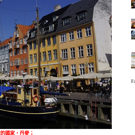
F
歐的國家，丹麥；