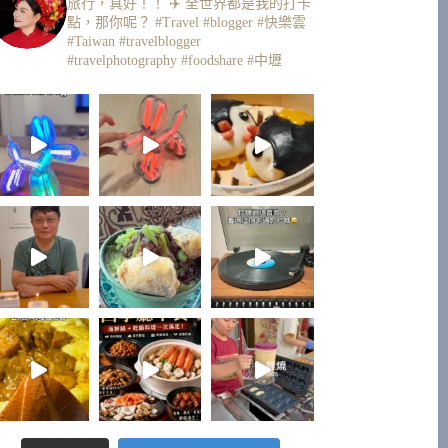
旅行，真好！！ ✈️
全世界都是我的打卡
點，那你呢？
#Travel #blogger #快樂雲
#Taiwan #travelblogger
#travelphotography #foodshare #中壢