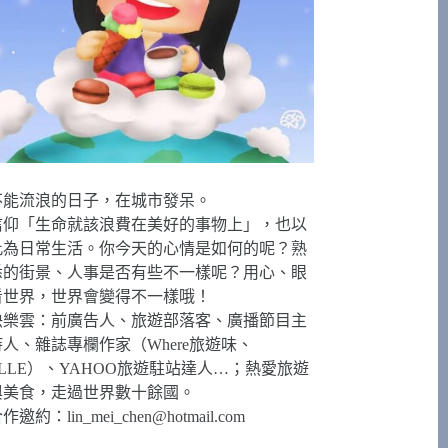
不能流浪的日子，在城市發呆。
信仰「生命就該浪費在美好的事物上」，也以
此為日常生活。你今天的心情是如何的呢？熟
悉的街景、人事是否有些不一樣呢？用心、眼
看世界，世界會變得不一樣哦！
快樂雲：前廣告人、旅遊部落客、廣播節目主
持人、雜誌專欄作家（Where旅遊味、
ELLE）、YAHOO旅遊駐站達人…；熱愛旅遊
與美食，走過世界數十餘國。
合作邀約：
lin_mei_chen@hotmail.com