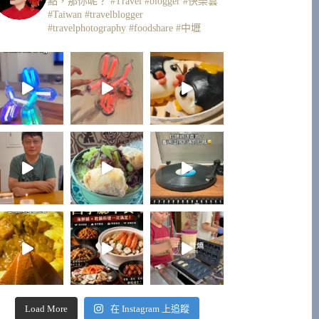
點，那你呢？
#Travel #blogger #快樂雲
#Taiwan #travelblogger
#travelphotography #foodshare #中壢
Load More
在 Instagram 上追蹤