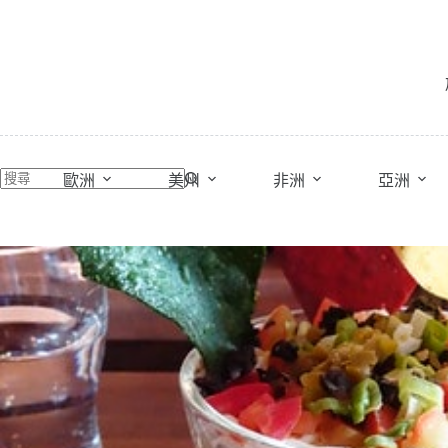
跳
至
主
要
內
容
歐洲
美州
非洲
亞洲