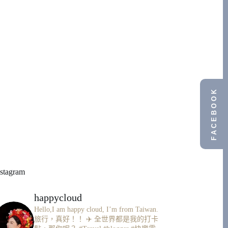
FACEBOOK
nstagram
happycloud
Hello,I am happy cloud, I’m from Taiwan.
旅行，真好！！ ✈️
全世界都是我的打卡