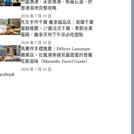
竹圍漁港、永安漁港、新屋石滬、許
厝港濕地完整攻略
2026 年 7 月 19 日
先生手作千層 義享誠品店｜高雄千層
蛋糕推薦，27層法式千層、季節水果
蛋糕，義享天地下午茶必吃甜點
2026 年 7 月 18 日
馬賽伴手禮推薦｜Délices Lamarque
糖果店，在舊港旁遇見最甜蜜的普羅
旺斯滋味（Marseille Travel Guide）
2026 年 7 月 16 日
acebook