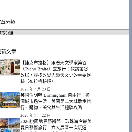
文章分類
文
章
分
類
最新文章
【捷克布拉格】跟著天文學家第谷
（Tycho Brahe）去旅行！探訪第谷
故居，尋找改變人類天文史的重要足
跡（布拉格秘境）
2026 年 7 月 23 日
英國伯明翰 Birmingham 自由行｜換
個城市過生活！英國第二大城散步旅
行、購物、美食與生活體驗攻略。
2026 年 7 月 22 日
2026桃園地景藝術節｜珍珠海岸最美
夏日藝術旅行！六大展區一次玩遍，