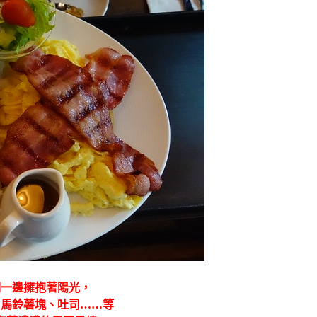
們一邊擁抱著陽光，
、馬鈴薯塊、吐司……等