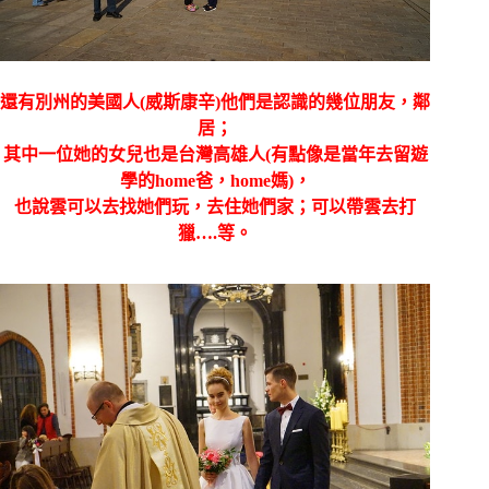
還有別州的美國人(威斯康辛)他們是認識的幾位朋友，鄰
居；
其中一位她的女兒也是台灣高雄人(有點像是當年去留遊
學的home爸，home媽)，
也說雲可以去找她們玩，去住她們家；可以帶雲去打
獵….等。