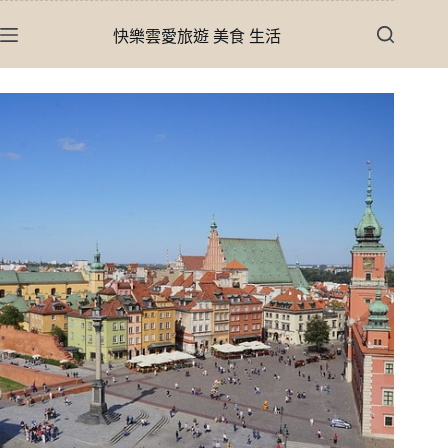
跳
快樂雲愛旅遊 美食 生活
至
主
要
內
容