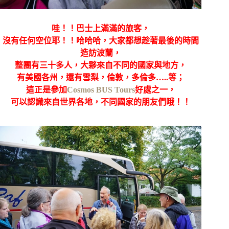
哇！！巴士上滿滿的旅客，
沒有任何空位耶！！哈哈哈，大家都想趁著最後的時間
造訪波蘭，
整團有三十多人，大夥來自不同的國家與地方，
有美國各州，還有雪梨，倫敦，多倫多…..等；
這正是參加
Cosmos BUS Tours
好處之一，
可以認識來自世界各地，不同國家的朋友們哦！！