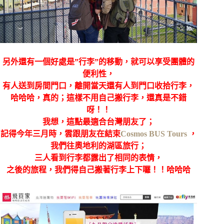
另外還有一個好處是”行李”的移動，就可以享受團體的
便利性，
有人送到房間門口，離開當天還有人到門口收拾行李，
哈哈哈，真的；這樣不用自己搬行李，還真是不錯
呀！！
我想，這點最適合台灣朋友了；
記得今年三月時，雲跟朋友在結束
Cosmos BUS Tours
，
我們往奧地利的湖區旅行；
三人看到行李都露出了相同的表情，
之後的旅程，我們得自己搬著行李上下囉！！哈哈哈