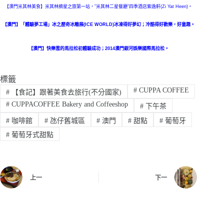
【澳門米其林美食】米其林摘星之旅第一站，”米其林二星餐廳”四季酒店紫逸軒(Zi Yat Heen)。
【澳門】「體驗夢工場」冰之歷奇冰雕展(ICE WORLD)冰凍得好夢幻；冷酷得好歡樂，好童趣。
【澳門】快樂雲的馬拉松初體驗成功；2014澳門銀河娛樂國際馬拉松。
標籤
#
CUPPA COFFEE
#
【食記】跟著美食去旅行(不分國家)
#
CUPPACOFFEE Bakery and Coffeeshop
#
下午茶
#
咖啡館
#
氹仔舊城區
#
澳門
#
甜點
#
葡萄牙
#
葡萄牙式甜點
上一
下一