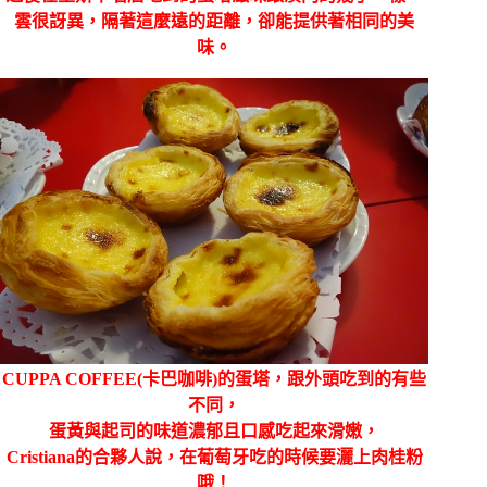
雲很訝異，隔著這麼遠的距離，卻能提供著相同的美
味。
CUPPA COFFEE(卡巴咖啡)的蛋塔，跟外頭吃到的有些
不同，
蛋黃與起司的味道濃郁且口感吃起來滑嫩，
Cristiana的合夥人說，在葡萄牙吃的時候要灑上肉桂粉
哦！