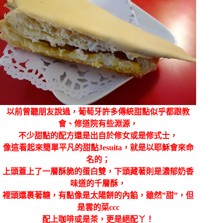
以前曾聽朋友說過，葡萄牙許多傳統甜點似乎都跟教
會、修道院有些淵源，
不少甜點的配方還是出自於修女或是修式士，
像這看起來簡單平凡的甜點Jesuita，就是以耶穌會來命
名的；
上頭蓋上了一層酥脆的蛋白雙，下頭藏著則是濃郁奶香
味道的千層酥，
裡頭還裹著糖，有點像是太陽餅的內餡，雖然”甜”，但
是雲的菜ccc
配上咖啡或是茶，更是絕配丫！