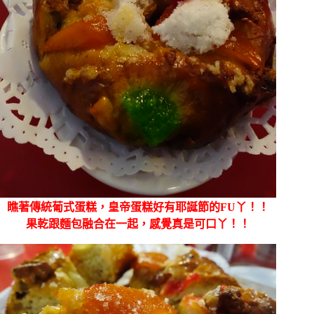
瞧著傳統葡式蛋糕，皇帝蛋糕好有耶誕節的FU丫！！
果乾跟麵包融合在一起，感覺真是可口丫！！