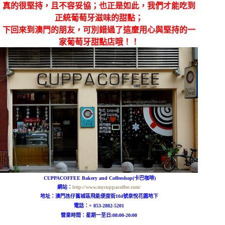
真的很堅持，且不容妥協；也正是如此，我們才能吃到
正統葡萄牙滋味的甜點；
下回來到澳門的朋友，可別錯過了這麼用心與堅持的一
家葡萄牙甜點店哦！！
CUPPACOFFEE Bakery and Coffeeshop
(卡巴咖啡)
網站：
http://www.mycuppacoffee.com/
地址：澳門氹仔舊城區
飛能便度街104號泉悅花園地下
電話：+ 853-
2882-5201
營業時間：
星期一至日:08:00-20:00