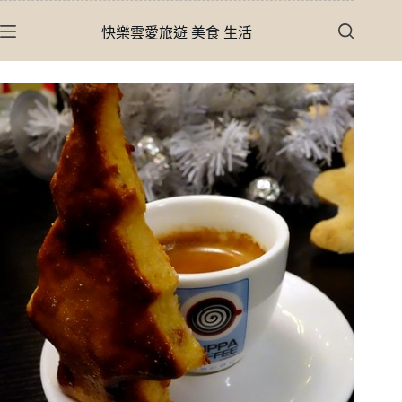
跳
快樂雲愛旅遊 美食 生活
至
主
要
內
容