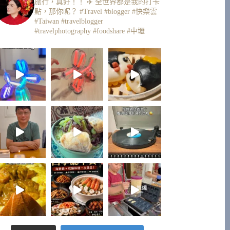
旅行，真好！！ ✈️
全世界都是我的打卡
點，那你呢？
#Travel #blogger #快樂雲
#Taiwan #travelblogger
#travelphotography #foodshare #中壢