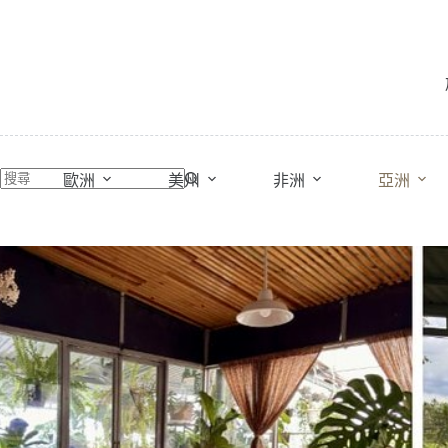
跳
至
主
要
內
容
歐洲
美州
非洲
亞洲