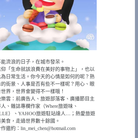
不能流浪的日子，在城市發呆。
信仰「生命就該浪費在美好的事物上」，也以
此為日常生活。你今天的心情是如何的呢？熟
悉的街景、人事是否有些不一樣呢？用心、眼
看世界，世界會變得不一樣哦！
快樂雲：前廣告人、旅遊部落客、廣播節目主
持人、雜誌專欄作家（Where旅遊味、
ELLE）、YAHOO旅遊駐站達人…；熱愛旅遊
與美食，走過世界數十餘國。
合作邀約：
lin_mei_chen@hotmail.com