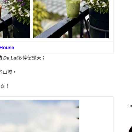
 House
叻
Da Lat
多停留幾天；
的山城，
驚喜！
I