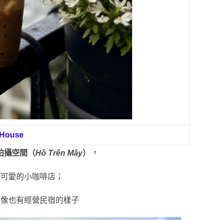
 House
，
拍攝空間（
Hồ Trên Mây
）
麼可愛的小咖啡店；
好像也有經營民宿的樣子