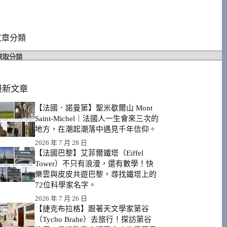
文章分類
文
章
分
類
最新文章
【法國．諾曼第】聖米歇爾山 Mont
Saint-Michel｜法國人一生會來三次的
地方，在潮起潮落中遇見千年信仰。
2026 年 7 月 28 日
【法國巴黎】艾菲爾鐵塔（Eiffel
Tower）不只有浪漫，還有數學！快
樂雲與皮皮共遊巴黎，尋找鐵塔上的
72位科學家名字。
2026 年 7 月 26 日
【捷克布拉格】跟著天文學家第谷
（Tycho Brahe）去旅行！探訪第谷