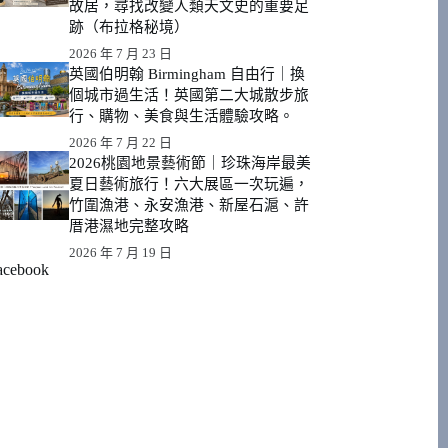
故居，尋找改變人類天文史的重要足
跡（布拉格秘境）
2026 年 7 月 23 日
英國伯明翰 Birmingham 自由行｜換
個城市過生活！英國第二大城散步旅
行、購物、美食與生活體驗攻略。
2026 年 7 月 22 日
2026桃園地景藝術節｜珍珠海岸最美
夏日藝術旅行！六大展區一次玩遍，
竹圍漁港、永安漁港、新屋石滬、許
厝港濕地完整攻略
2026 年 7 月 19 日
acebook