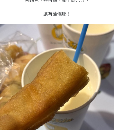
有麵包、鹽可頌、椰子餅…等，
還有油條耶！