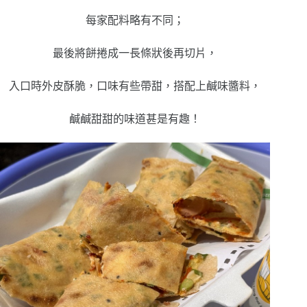
每家配料略有不同；
最後將餅捲成一長條狀後再切片，
入口時外皮酥脆，口味有些帶甜，搭配上鹹味醬料，
鹹鹹甜甜的味道甚是有趣！