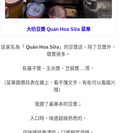
大叻豆漿
Quán Hoa Sữa 菜單
這家名為「
Quán Hoa Sữa
」的豆漿店，除了豆漿外，
還賣很多，
有蓮子漿、玉米漿、芝麻漿….等，
（菜單跟價目表在牆上，看不懂文字，有些可以看圖片
哦）
我選了最基本的豆漿；
入口時，味道超級熟悉的，
這味道挺香濃的，口感相當滑順，