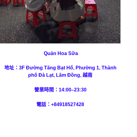
Quán Hoa Sữa
地址：3F Đường Tăng Bạt Hổ, Phường 1, Thành
phố Đà Lạt, Lâm Đồng, 越南
營業時間：14:00–23:30
電話：
+84918527428