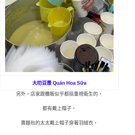
大叻豆漿
Quán Hoa Sữa
另外，店家跟攤販似乎都挺重視衛生的，
都有戴上帽子，
賣麵包的太太戴上帽子穿著羽絨衣，