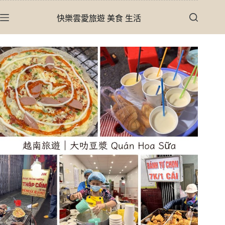
跳
快樂雲愛旅遊 美食 生活
至
主
要
內
容