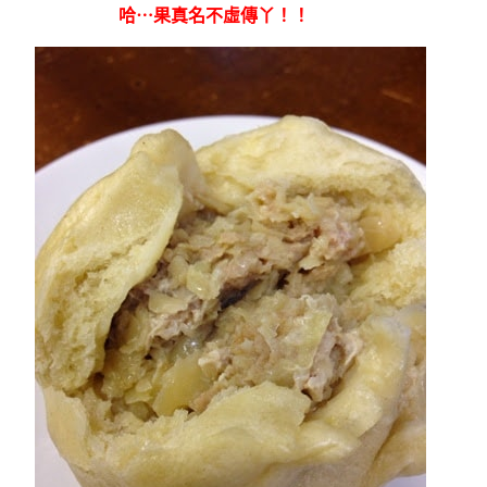
哈⋯果真名不虛傳丫！！