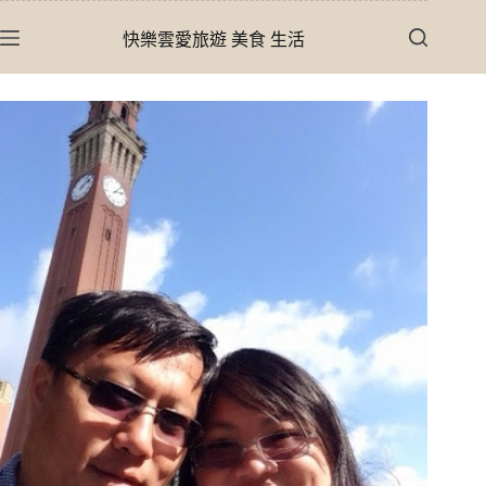
跳
快樂雲愛旅遊 美食 生活
至
主
要
內
容