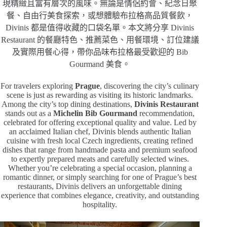
現精緻且富有層次的風味。無論是情侶約會、紀念日聚
餐、自由行美食探索，或想體驗布拉格高品質餐飲，
Divinis 都是值得收藏的口袋名單。本文將分享 Divinis
Restaurant 的餐廳特色、推薦菜色、用餐環境、訂位建議
及實際用餐心得，帶你品味布拉格最受歡迎的 Bib
Gourmand 美食。
For travelers exploring
Prague
, discovering the city’s culinary
scene is just as rewarding as visiting its historic landmarks.
Among the city’s top dining destinations,
Divinis Restaurant
stands out as a
Michelin Bib Gourmand
recommendation,
celebrated for offering exceptional quality and value. Led by
an acclaimed Italian chef, Divinis blends authentic Italian
cuisine with fresh local Czech ingredients, creating refined
dishes that range from handmade pasta and premium seafood
to expertly prepared meats and carefully selected wines.
Whether you’re celebrating a special occasion, planning a
romantic dinner, or simply searching for one of Prague’s best
restaurants, Divinis delivers an unforgettable dining
experience that combines elegance, creativity, and outstanding
hospitality.