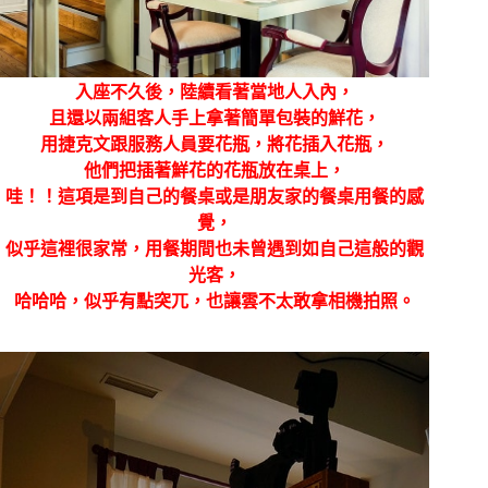
入座不久後，陸續看著當地人入內，
且還以兩組客人手上拿著簡單包裝的鮮花，
用捷克文跟服務人員要花瓶，將花插入花瓶，
他們把插著鮮花的花瓶放在桌上，
哇！！這項是到自己的餐桌或是朋友家的餐桌用餐的感
覺，
似乎這裡很家常，用餐期間也未曾遇到如自己這般的觀
光客，
哈哈哈，似乎有點突兀，也讓雲不太敢拿相機拍照。