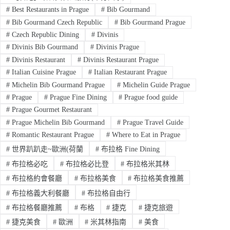
#
Best Restaurants in Prague
#
Bib Gourmand
#
Bib Gourmand Czech Republic
#
Bib Gourmand Prague
#
Czech Republic Dining
#
Divinis
#
Divinis Bib Gourmand
#
Divinis Prague
#
Divinis Restaurant
#
Divinis Restaurant Prague
#
Italian Cuisine Prague
#
Italian Restaurant Prague
#
Michelin Bib Gourmand Prague
#
Michelin Guide Prague
#
Prague
#
Prague Fine Dining
#
Prague food guide
#
Prague Gourmet Restaurant
#
Prague Michelin Bib Gourmand
#
Prague Travel Guide
#
Romantic Restaurant Prague
#
Where to Eat in Prague
#
世界趴趴走~歐洲(荷蘭
#
布拉格 Fine Dining
#
布拉格必吃
#
布拉格必比登
#
布拉格米其林
#
布拉格約會餐廳
#
布拉格美食
#
布拉格美食推薦
#
布拉格義大利餐廳
#
布拉格自由行
#
布拉格餐廳推薦
#
布格
#
捷克
#
捷克旅遊
#
捷克美食
#
歐洲
#
米其林指南
#
美食