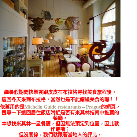
繼暑假期間快樂雲跟皮皮在布拉格尋找美食旅程後，
這回冬天來到布拉格，當然也是不能錯過美食的囉！！
依舊用的是
Michelin Guide restaurants – Prague
的網頁，
搜尋一下這回居住飯店附近是否有
米其林指南中推薦的
餐廳，
本想找米其林一星餐廳，但因無法預定到位置，因此就
作罷嚕；
但沒關係，我們就跟著當地人的評比，