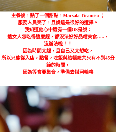
主餐後，點了一個甜點，Marsala Tiramisu ；
服務人員笑了，且說這是很好的選擇。
我知道他心中還有一個OS是說：
這女人怎吃得這麼趕，都沒法好好品嚐美食…..，
沒辦法啦！！
因為時間太趕，且自己又太想吃，
所以只能從入店，點餐，吃飯與結帳總共只有不到45分
鐘的時間，
因為等會要集合，準備去搭河輪嚕