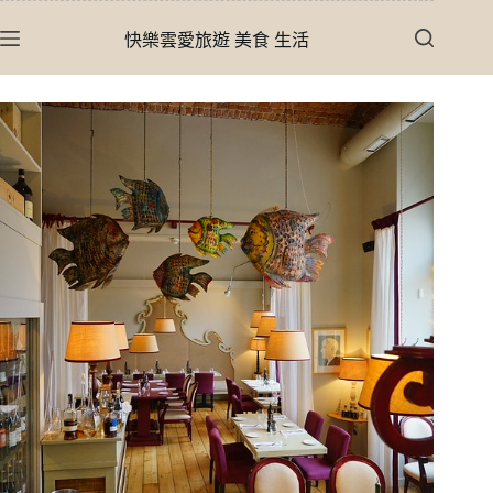
跳
快樂雲愛旅遊 美食 生活
至
主
要
內
容