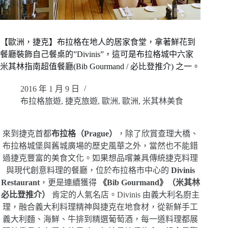
【歐洲，捷克】布拉格在地人的居家食堂，拿著鮮花到
餐廳裝飾自己餐桌的”Divinis”，這可是布拉格城中六家
米其林指南超值餐廳(Bib Gourmand / 必比登推介) 之一。
2016 年 1 月 9 日
布拉格旅遊
,
捷克旅遊
,
歐洲
,
歐洲
,
米其林美食
來到捷克首都
布拉格（Prague）
，除了欣賞查理大橋、
布拉格城堡與舊城廣場的歷史風華之外，當然也不能錯
過捷克豐富的美食文化。如果想品嚐兼具傳統捷克料理
與現代創意料理的餐廳，位於布拉格市中心的
Divinis
Restaurant
，更是連續獲得
《Bib Gourmand》（米其林
必比登推介）
肯定的人氣名店。Divinis 由義大利名廚主
理，融合義大利料理精神與捷克在地食材，從新鮮手工
義大利麵、海鮮、牛排到精選葡萄酒，每一道料理都展