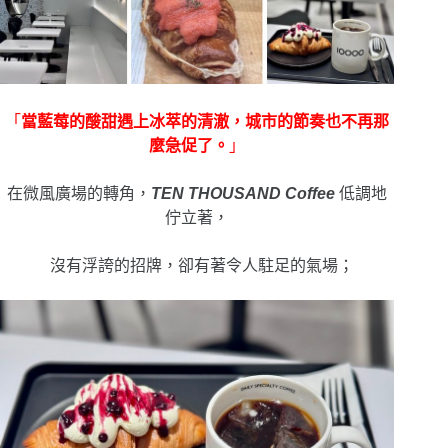
「
當藍莓的酸甜遇上冰萃的清澈，城市的節奏也不再那
麼急促了。
」
在微風廣場的轉角，
TEN THOUSAND Coffee
低調地
佇立著，
沒有浮誇的招牌，卻有著令人駐足的氣場；