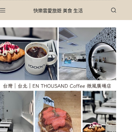
跳
快樂雲愛旅遊 美食 生活
至
主
要
內
容