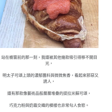
站在櫥窗前的那一刻，我還被其他幾款吸引得移不開目
光，
明太子可頌上頭的濃郁醬料與微微焦香，看起來邪惡又
誘人，
還有那款像藝術品般層層堆疊的提拉米蘇可頌，
巧克力粉與奶霜交織的模樣也非常勾人食慾。