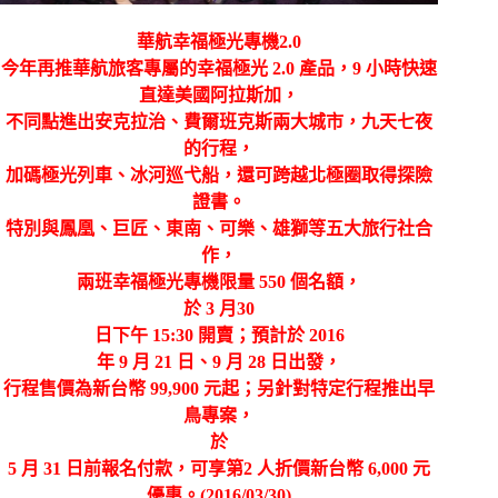
華航幸福極光專機
2.0
今年再推華航旅客專屬的幸福極光
2.0
產品，
9
小時快速
直達美國阿拉斯加，
不同點進出安克拉治、費爾班克斯兩大城市，九天七夜
的行程，
加碼極光列車、冰河巡弋船，還可跨越北極圈取得探險
證書。
特別與鳳凰、巨匠、東南、可樂、雄獅等五大旅行社合
作，
兩班幸福極光專機限量 550 個名額，
於
3
月
30
日下午
15:30
開賣；預計於
2016
年
9
月
21
日、
9
月
28
日出發，
行程售價為新台幣
99,900
元起；另針對特定行程推出早
鳥專案，
於
5
月
31
日前報名付款，可享第
2
人折價新台幣
6,000
元
優惠。
(2016/03/30)