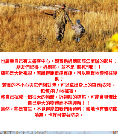
也慶幸自己有去遊客中心，觀賞過遇到熊該怎麼辦的影片；
朋友們記得，遇到熊，並不是”裝死”哦！！
棕熊是大近視眼，若離得距離還算遠，可以輕聲地慢慢往後
退；
若真的不小心與它們相對時，可以拿出身上的東西(衣物、
包包)努力地揮舞，
將自己揮成一個很大的物體，近視眼的棕熊，可能會畏懼比
自己更大的物體而不挑興哦！！
當然，熊是畜生，不見得能如我們所預料；當地也有賣防熊
噴霧，也許可帶著防身。