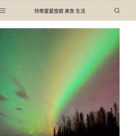
跳
快樂雲愛旅遊 美食 生活
至
主
要
內
容