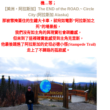
機…等；
【美洲，阿拉斯加】The END of the ROAD.~ Circle
City (阿拉斯加 Alaska)
那被雪掩蓋住的生鏽大卡車，就宛如電影”阿拉斯加之
死”的場景般，
我們沒有如主角的與現實社會疏離感，
但來到了這裡確實能感受到主角克里斯，
他最後踏進了阿拉斯加的史坦必德小徑(Stampede Trail)
走上了不歸路的孤寂感。