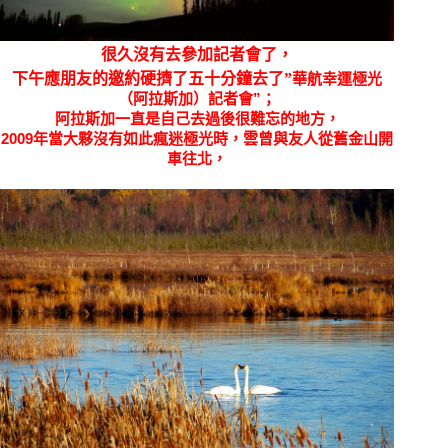
很久沒有去參加記者會了，
下午應朋友的邀約硬擠了五十分鐘去了”
華航幸運極光
（阿拉斯加）記者會”；
阿拉斯加一直是自己去過後很難忘的地方，
2009年當大夥沒有如此瘋迷極光時，雲曾與友人從舊金山開
車往北，