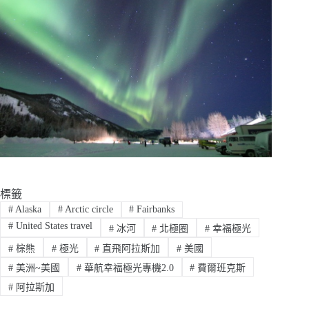
標籤
#
Alaska
#
Arctic circle
#
Fairbanks
#
United States travel
#
冰河
#
北極圈
#
幸福極光
#
棕熊
#
極光
#
直飛阿拉斯加
#
美國
#
美洲~美國
#
華航幸福極光專機2.0
#
費爾班克斯
#
阿拉斯加