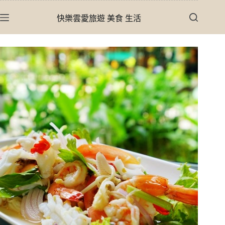
跳
快樂雲愛旅遊 美食 生活
至
主
要
內
容