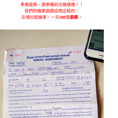
準備還車，跟準備前往機場嚕！！
我們的機車是跟這間店租的，
在喀比租機車，
一天
200元泰銖
，