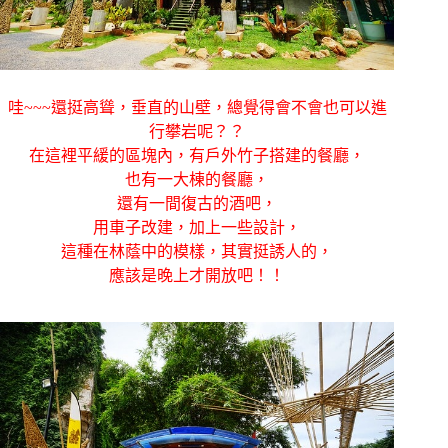
哇~~~還挺高聳，垂直的山壁，總覺得會不會也可以進
行攀岩呢？？
在這裡平緩的區塊內，有戶外竹子搭建的餐廳，
也有一大棟的餐廳，
還有一間復古的酒吧，
用車子改建，加上一些設計，
這種在林蔭中的模樣，其實挺誘人的，
應該是晚上才開放吧！！