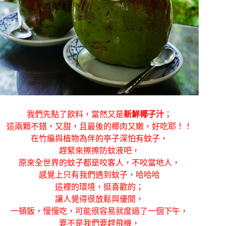
我們先點了飲料，當然又是
新鮮椰子汁
；
這兩顆不錯，又甜，且最後的椰肉又嫩，好吃耶！！
在竹編與植物為伴的亭子深怕有蚊子，
趕緊來擦擦防蚊液吧，
原來全世界的蚊子都是咬客人，不咬當地人，
感覺上只有我們遇到蚊子，哈哈哈
這裡的環境，挺喜歡的；
讓人覺得很放鬆與優閒，
一頓飯，慢慢吃，可能很容易就度過了一個下午，
要不是我們要趕飛機，