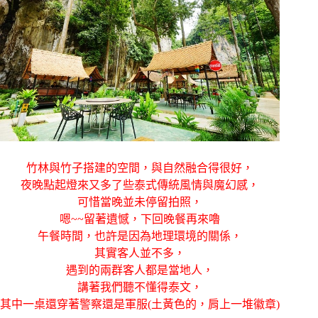
竹林與竹子搭建的空間，與自然融合得很好，
夜晚點起燈來又多了些泰式傳統風情與魔幻感，
可惜當晚並未停留拍照，
嗯~~留著遺憾，下回晚餐再來嚕
午餐時間，也許是因為地理環境的關係，
其實客人並不多，
遇到的兩群客人都是當地人，
講著我們聽不懂得泰文，
其中一桌還穿著警察還是軍服(土黃色的，肩上一堆徽章)