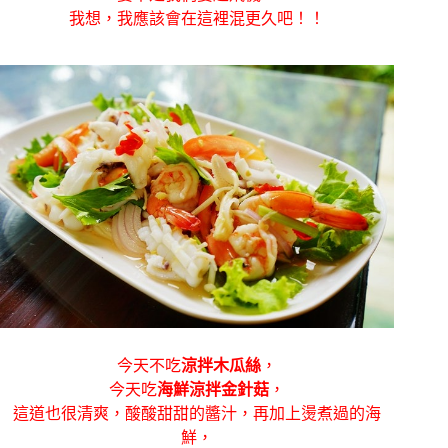
我想，我應該會在這裡混更久吧！！
今天不吃
涼拌木瓜絲
，
今天吃
海鮮涼拌金針菇
，
這道也很清爽，酸酸甜甜的醬汁，再加上燙煮過的海
鮮，