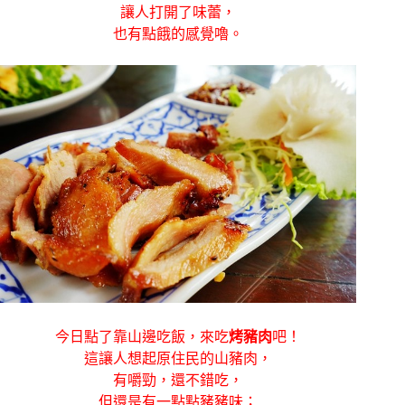
讓人打開了味蕾，
也有點餓的感覺嚕。
今日點了靠山邊吃飯，來吃
烤豬肉
吧！
這讓人想起原住民的山豬肉，
有嚼勁，還不錯吃，
但還是有一點點豬豬味；