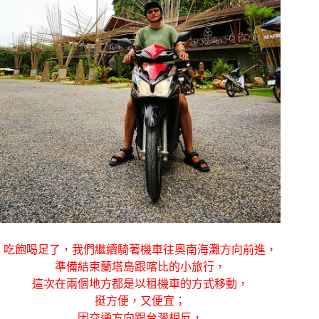
吃飽喝足了，我們繼續騎著機車往奧南海灘方向前進，
準備結束蘭塔島跟喀比的小旅行，
這次在兩個地方都是以租機車的方式移動，
挺方便，又便宜；
因交通方向跟台灣相反，