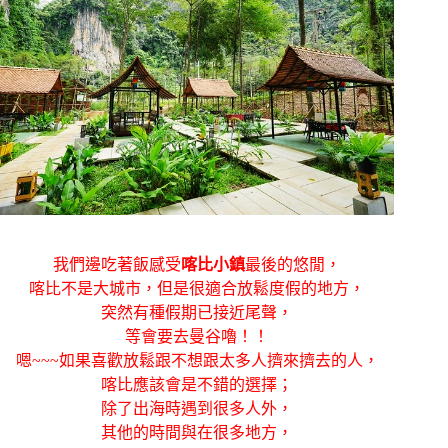
我們邊吃著飯感受
喀比小鎮
最後的悠閒，
喀比不是大城市，但是很適合放鬆度假的地方，
突然有種假期已接近尾聲，
等會要去曼谷嚕！！
嗯~~~如果喜歡放鬆跟不想跟太多人擠來擠去的人，
喀比應該會是不錯的選擇；
除了出海時遇到很多人外，
其他的時間與在很多地方，