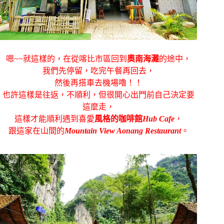
嗯~~就這樣的，在從喀比市區回到
奧南海灘
的途中，
我們先停留，吃完午餐再回去，
然後再搭車去機場嚕！！
也許這樣是往返，不順利，但很開心出門前自己決定要
這麼走，
這樣才能順利遇到喜愛
風格的咖啡館
Hub Cafe
，
跟這家在山間的
Mountain View Aonang Restaurant
。