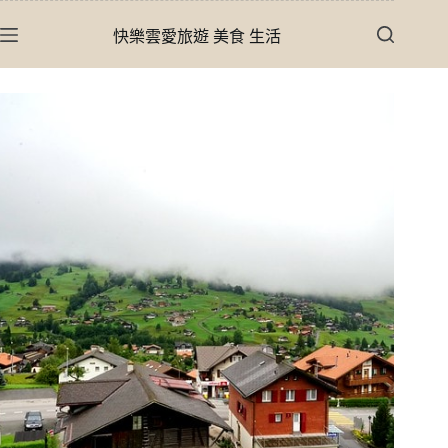
跳
快樂雲愛旅遊 美食 生活
至
主
要
內
容