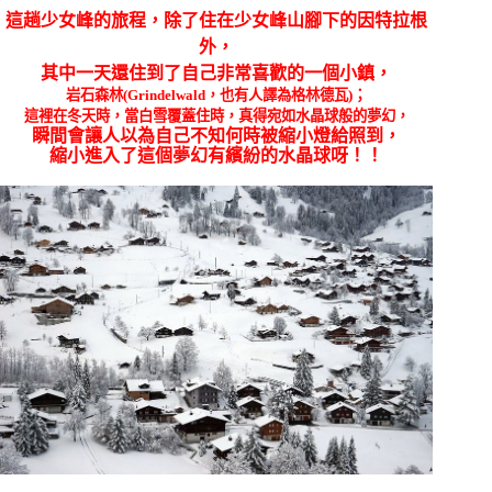
這趟少女峰的旅程，除了住在少女峰山腳下的因特拉根
外，
其中一天還住到了自己非常喜歡的一個小鎮，
岩石森林(Grindelwald，也有人譯為格林德瓦)；
這裡在冬天時，當白雪覆蓋住時，真得宛如水晶球般的夢幻，
瞬間會讓人以為自己不知何時被縮小燈給照到，
縮小進入了這個夢幻有繽紛的水晶球呀！！