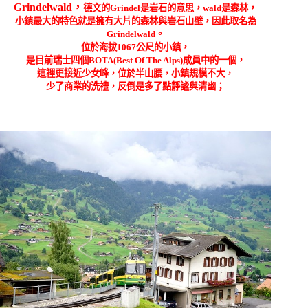
Grindelwald，
德文的Grindel是岩石的意思，wald是森林，
小鎮最大的特色就是擁有大片的森林與岩石山壁，因此取名為
Grindelwald。
位於海拔1067公尺的小鎮，
是目前瑞士四個
BOTA(Best Of The Alps)成員中的一個，
這裡更接近少女峰，位於半山腰，小鎮規模不大，
少了商業的洗禮，反倒是多了點靜謐與清幽；