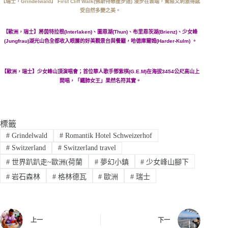
【瑞士，Grindelwald】 First Cliff Walk(佛斯特懸崖步道) 漫步在雲端，驚險又刺激得感
受自然多變之美。
【歐洲，瑞士】將茵特拉根(Interlaken)、圖恩湖(Thun)、布里恩茨湖(Brienz)、少女峰
(Jungfrau)湖光山色全都收入眼簾的好美觀景台與餐廳，哈德庫爾姆(Harder-Kulm) 。
【歐洲，瑞士】少女峰山頂演唱會；首位華人歌手鄧紫棋(G.E.M)在海拔3454公尺高山上
開唱，「鐵肺女王」果然名符其實。
標籤
#
Grindelwald
#
Romantik Hotel Schweizerhof
#
Switzerland
#
Switzerland travel
#
世界趴趴走~歐洲(荷蘭
#
夢幻小鎮
#
少女峰山腳下
#
岩石森林
#
格林德瓦
#
歐洲
#
瑞士
上一
下一