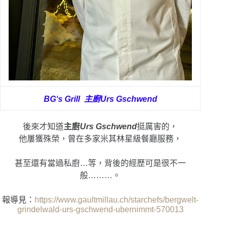
BG‘s Grill
主廚Urs Gschwend
後來才知道
主廚
Urs Gschwend
挺厲害的，
他屢獲殊榮，曾在多家米其林星級餐廳服務，
甚至還有當過私廚…等，背後的經歷可是很不一
般………。
報導見：
https://www.gaultmillau.ch/starchefs/bergwelt-
grindelwald-urs-gschwend-ubernimmt-570013