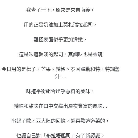
我查了一下，原來是來自南義，
用的正是奶油加上
莫札瑞拉起司，
難怪表面似乎更加滑嫩，
這是味道較淡的
起司，其調味也是靈魂
今日用的是
松子、芒果、辣椒、泰國羅勒和特、特調醬
汁….
味道平衡組合出乎意料的美味，
辣味和甜味在口中交織出層次豐富的風味…
串起了歐、亞大陸的回憶，超喜歡這道菜的，
也讓自己對
「
布拉塔起司
」有了新認識。