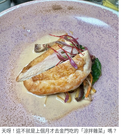
天呀！這不就是上個月才去金門吃的「
涼拌雜菜
」嗎？