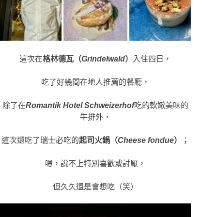
這次在
格林德瓦（
Grindelwald
）
入住四日，
吃了好幾間在地人推薦的餐廳，
除了在
Romantik Hotel Schweizerhof
吃的軟嫩美味的
牛排外，
這次還吃了瑞士必吃的
起司火鍋（
Cheese fondue
）
；
嗯，說不上特別喜歡或討厭，
但久久還是會想吃（笑）