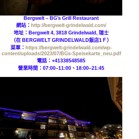
Bergwelt – BG’s Grill Restaurant
網站：
http://bergwelt-grindelwald.com/
地址：Bergwelt 4, 3818 Grindelwald, 瑞士
（在 BERGWELT GRINDELWALD飯店1Ｆ）
菜單：
https://bergwelt-grindelwald.com/wp-
content/uploads/2023/07/BGs-Speisekarte_neu.pdf
電話：+41338548585
營業時間：07:00–11:00、18:00–21:45