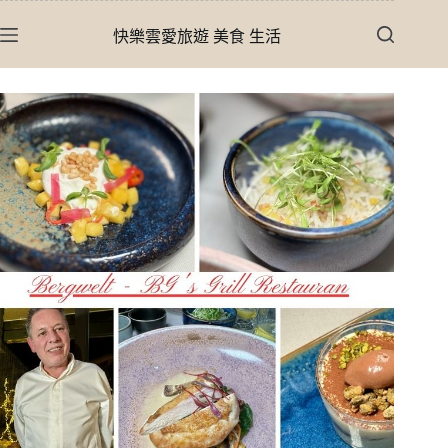
跳
快樂雲愛旅遊 美食 生活
至
主
要
內
容