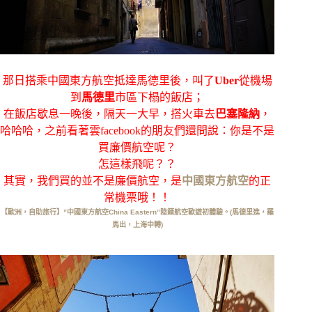
那日搭乘中國東方航空抵達馬德里後，叫了
Uber
從機場
到
馬德里
市區下榻的飯店；
在飯店歇息一晚後，隔天一大早，搭火車去
巴塞隆納
，
哈哈哈，之前看著雲facebook的朋友們還問說：你是不是
買廉價航空呢？
怎這樣飛呢？？
其實，我們買的並不是廉價航空，是
中國東方航空
的正
常機票哦！！
【歐洲，自助旅行】”中國東方航空China Eastern”陸籍航空歐遊初體驗。(馬德里進，羅
馬出，上海中轉)