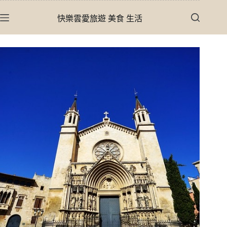
跳
快樂雲愛旅遊 美食 生活
至
主
要
內
容