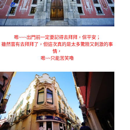
嗯~~~出門前一定要記得去拜拜，保平安；
雖然雲有去拜拜了，但這次真的是太多驚險又刺激的事
情，
嗯~~只能苦笑嚕