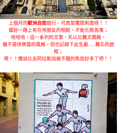
上個月的
歐洲自助
旅行，可真是驚險刺激呀！！
還好一路上有在地朋友的相助，才能化險為夷；
哈哈哈，這一系列的文章，先以災難文開啟，
雖不是快樂雲的風格，但也記錄下此生最…..難忘的旅
程；
嗯！！應該比去阿拉斯加被不餓的熊追好多了吧！！