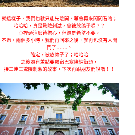
就這樣子，我們也就只能先離開，等會再來問問看嚕；
哈哈哈，真是驚險刺激，會被放鴿子嗎？？
心裡頭這麼待擔心，但還是希望不要，
不過，兩個多小時，我們再回來之後，就再也沒有人開
門了…….。
確定，被放鴿子了；哈哈哈
之後還有差點要露宿巴塞隆納街頭，
接二連三驚險刺激的故事，下次再跟朋友們說嚕！！