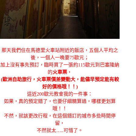
那天我們住在馬德里火車站附近的飯店，五個人平均之
後，一個人一晚要75歐元；
加上沒有事先預訂，臨時買了一張約115歐元到巴塞隆納
的
火車票
，
(歐洲自助旅行，火車票價差變動大，能儘早預定能有較
好的價格哦！！)
這近200歐元教會我的一件事：
如果，真的預定錯了，也要仔細精算過，哪樣更划算
哦！！
不然，就該更改行程，在這個錯訂的城市多些時間停
留，
不然就太…..可惜了。