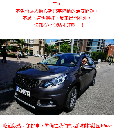
了，
不免也讓人擔心起巴塞隆納的治安問題。
不過，這也還好，反正出門在外，
一切都得小心點才好呀！！
吃飽飯後，領好車，準備往我們約定的橄欖莊園
Finca