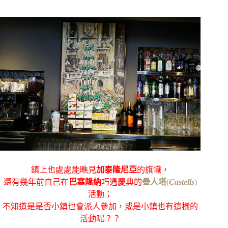
鎮上也處處能瞧見
加泰隆尼亞
的旗幟，
還有幾年前自己在
巴塞隆納
巧遇慶典的
疊人塔
(
Castells
)
活動；
不知道是是否小鎮也會派人參加，或是小鎮也有這樣的
活動呢？？