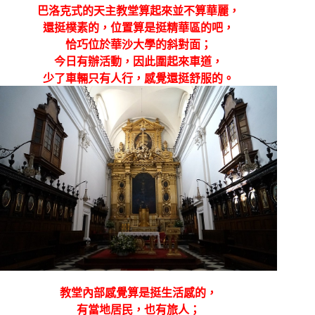
巴洛克式的天主教堂算起來
並不算華麗，
還挺樸素的，
位置算是挺精華區的吧，
恰巧位於華沙大學的斜對面；
今日有辦活動，因此圍起來車道，
少了車輛只有人行，感覺還挺舒服的。
教堂內部感覺算是挺生活感的，
有當地居民，也有旅人；