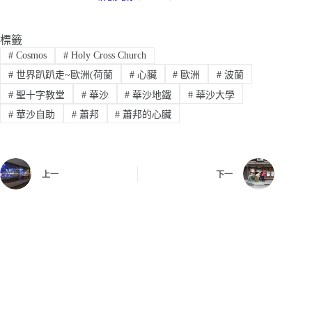
標籤
#
Cosmos
#
Holy Cross Church
#
世界趴趴走~歐洲(荷蘭
#
心臟
#
歐洲
#
波蘭
#
聖十字教堂
#
華沙
#
華沙地鐵
#
華沙大學
#
華沙自助
#
蕭邦
#
蕭邦的心臟
上一
下一