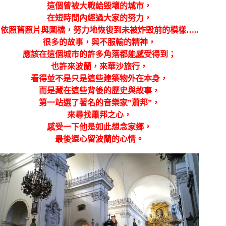
這個曾被大戰給毀壞的城市，
在短時間內經過大家的努力，
依照舊照片與圖檔，努力地恢復到未被炸毀前的模樣…..
很多的故事，與不服輸的精神，
應該在這個城市的許多角落都能感受得到；
也許來波蘭，來華沙旅行，
看得並不是只是這些建築物外在本身，
而是藏在這些背後的歷史與故事，
第一站選了著名的音樂家”蕭邦”，
來尋找蕭邦之心，
感受一下他是如此想念家鄉，
最後還心留波蘭的心情。