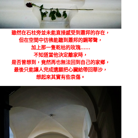
雖然在石柱旁並未能直接感受到蕭邦的存在，
但在空間中彷彿能聽到蕭邦的鋼琴聲，
加上那一隻乾枯的玫瑰……
不知道
當他決定離家時，
是否曾想到，竟然再也無法回到自己的家鄉，
最後只能讓人完成遺願把心臟給帶回華沙，
想起來其實有些哀傷。