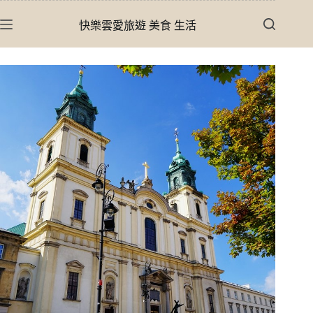
跳
快樂雲愛旅遊 美食 生活
至
主
要
內
容