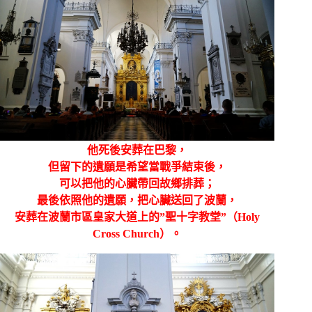
他死後安葬在巴黎，
但留下的遺願是希望當戰爭結束後，
可以把他的心臟帶回故鄉排葬；
最後依照他的遺願，把心臟送回了波蘭，
安葬在波蘭市區皇家大道上的”聖十字教堂”（Holy
Cross Church）。