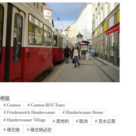
標籤
#
Cosmos
#
Cosmos BUS Tours
#
Friedensreich Hunderwasser
#
Hundertwasser House
#
Hundertwasser Village
#
奧地利
#
歐洲
#
百水公寓
#
維也納
#
維也納必訪