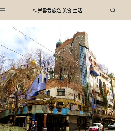
跳
快樂雲愛旅遊 美食 生活
至
主
要
內
容