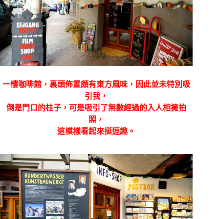
一樓咖啡館，裏頭佈置頗有東方風味，因此並未特別吸
引我，
倒是門口的柱子，可是吸引了無數經過的入人相擁拍
照，
這模樣看起來挺逗趣。