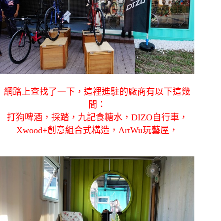
網路上查找了一下，這裡進駐的廠商有以下這幾
間：
打狗啤酒，採踏，九記食糖水，DIZO自行車，
Xwood+創意組合式構造，ArtWu玩藝屋，