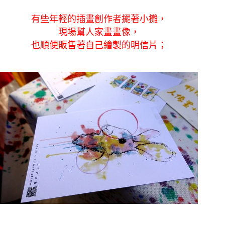
有些年輕的插畫創作者擺著小攤，
現場幫人家畫畫像，
也順便販售著自己繪製的明信片；