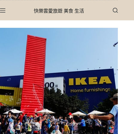
跳
快樂雲愛旅遊 美食 生活
至
主
要
內
容