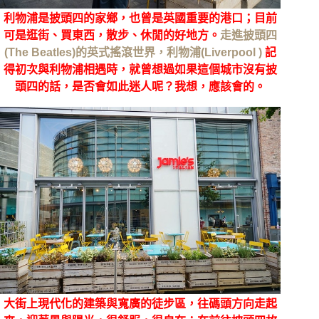
利物浦是披頭四的家鄉，也曾是英國重要的港口；目前
可是逛街、買東西，散步、休閒的好地方。
走進披頭四
(The Beatles)的英式搖滾世界，利物浦(Liverpool )
記
得初次與利物浦相遇時，就曾想過如果這個城市沒有披
頭四的話，是否會如此迷人呢？我想，應該會的。
大街上現代化的建築與寬廣的徒步區，往碼頭方向走起