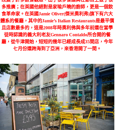
多推廣；在英國他絕對是家喻戶曉的廚師，更是一個飲
食革命家。在英國Jamie Oliver(傑米奧利弗)旗下有六大
體系的餐廳，其中的Jamie’s Italian Restaurants是最平價
且店數最多的，這是2008年時奧利佛與多年前還在當學
徒時認識的義大利老友Gennaro Contaldo所合開的餐
廳，從牛津開始，短短的幾年已經成長成35間店，今年
七月份還跨海到了亞洲，來香港開了一間。