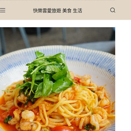
跳
快樂雲愛旅遊 美食 生活
至
主
要
內
容