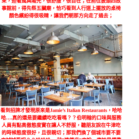
來，迎著風與陽光，很舒服，很自在；在前往披頭四故
事館前，得先祭五臟廟，恰巧看到人行道上擺放的桌椅
顏色繽紛得很吸睛，讓我們朝那方向走了過去；
看到招牌才發現原來是
Jamie’s Italian Restaurants，哈哈
哈….真的還是要繼續吃吃看嗎？？伯明翰的口味與服務
人員有點高傲態度實在讓人不舒服，聽朋友說在牛津吃
的時候態度很好，且很親切；那我們換了個城市要不要