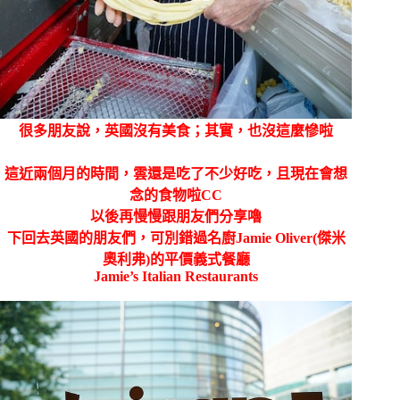
很多朋友說，英國沒有美食；其實，也沒這麼慘啦
這近兩個月的時間，雲還是吃了不少好吃，
且現在會想
念的食物啦CC
以後再慢慢跟朋友們分享嚕
下回去英國的朋友們，
可別錯過名廚Jamie Oliver(傑米
奧利弗)的平價義式餐廳
Jamie’s Italian Restaurants