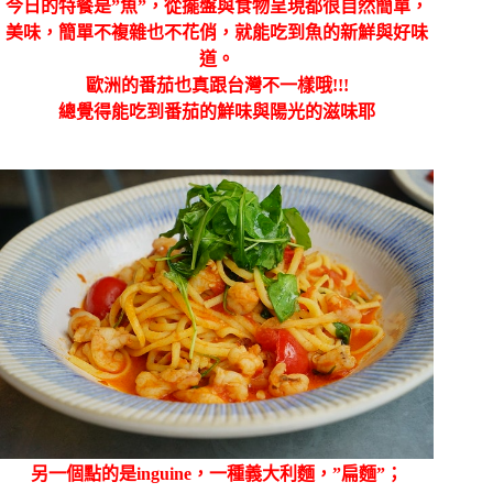
今日的特餐是”魚”，從擺盤與食物呈現都很自然簡單，
美味，簡單不複雜也不花俏，就能吃到魚的新鮮與好味
道。
歐洲的番茄也真跟台灣不一樣哦!!!
總覺得能吃到番茄的鮮味與陽光的滋味耶
另一個點的是inguine，一種義大利麵，”扁麵”；