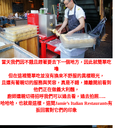
當天我們因不餓且趕著要去下一個地方，因此就簡單吃
嚕
但在這裡簡單吃並沒有換來不舒服的異樣眼光，
且還有著親切的服務與笑容，真是不錯，連離開前看到
他們正在做義大利麵，
廚師還親切得招呼我們可以過去看，過去拍照…..
哈哈哈，也就是這樣，這間Jamie’s Italian Restaurants有
扳回雲對它們的印象