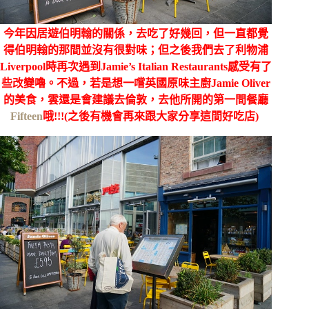
今年因居遊伯明翰的關係，去吃了好幾回，但一直都覺
得伯明翰的那間並沒有很對味；但之後我們去了利物浦
Liverpool時再次遇到Jamie’s Italian Restaurants感受有了
些改變嚕。不過，若是想一嚐英國原味主廚Jamie Oliver
的美食，雲還是會建議去倫敦，去他所開的第一間餐廳
Fifteen
哦!!!(之後有機會再來跟大家分享這間好吃店)