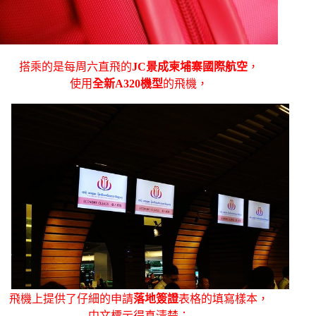
搭乘的是每周六直飛的
JC景成柬埔寨國際航空
，
使用
全新A320機型
的飛機，
飛機上提供了仔細的申請
落地簽證
表格的填寫樣本，
中文標示得真清楚；