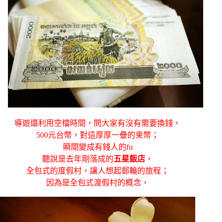
導遊還利用空檔時間，問大家有沒有需要換錢，
500元台幣，對這厚厚一疊的柬幣；
瞬間變成有錢人的fu
聽說是去年剛落成的
五星飯店
，
全包式的度假村，讓人想起郵輪的旅程；
因為是全包式渡假村的概念，