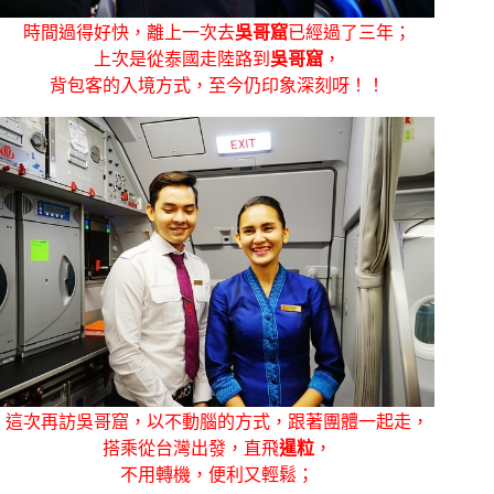
時間過得好快，離上一次去
吳哥窟
已經過了三年；
上次是從泰國走陸路到
吳哥窟
，
背包客的入境方式，至今仍印象深刻呀！！
這次再訪吳哥窟，以不動腦的方式，跟著團體一起走，
搭乘從台灣出發，直飛
暹粒
，
不用轉機，便利又輕鬆；