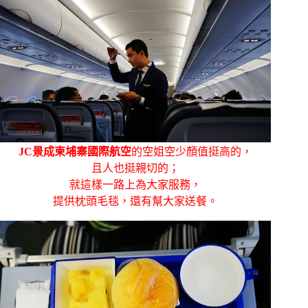
JC景成柬埔寨國際航空
的空姐空少顏值挺高的，
且人也挺親切的；
就這樣一路上為大家服務，
提供枕頭毛毯，還有幫大家送餐。