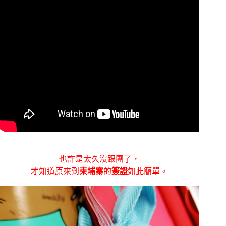
也許是太久沒跟團了，
才知道原來到
柬埔寨
的
簽證
如此簡單。