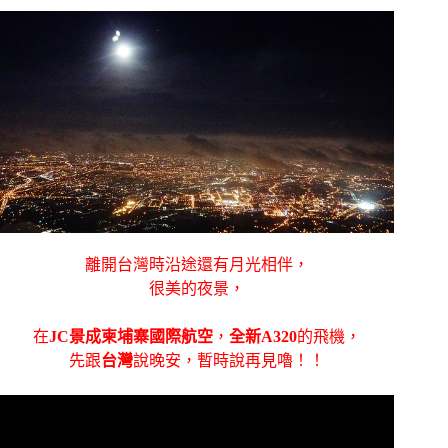
離開台灣時沿途還有月光相伴，
很美的夜景，
在
JC景成柬埔寨國際航空
，
全新A320
的飛機，
先跟
台灣
說晚安，暫時說再見嚕！！