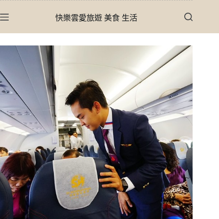
跳
快樂雲愛旅遊 美食 生活
至
主
要
內
容