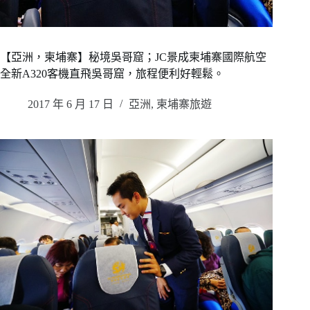
【亞洲，柬埔寨】秘境吳哥窟；JC景成柬埔寨國際航空
全新A320客機直飛吳哥窟，旅程便利好輕鬆。
2017 年 6 月 17 日
亞洲
,
柬埔寨旅遊