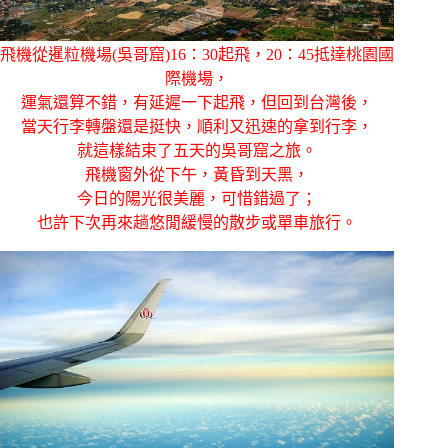
飛機從暹粒機場(吳哥窟)16：30起飛，20：45抵達桃園國
際機場，
運氣還算不錯，有延遲一下起飛，但回到台灣後，
當天行李轉盤還是挺快，順利又迅速的拿到行李，
就這樣結束了五天的吳哥窟之旅。
飛機窗外從下午，黃昏到天黑，
今日的陽光很美麗，可惜錯過了；
也許下次再來趟悠閒緩慢的散步或單車旅行。