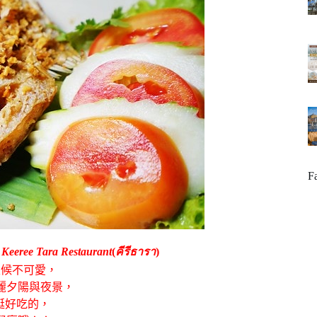
F
，
Keeree Tara Restaurant
(
คีรีธารา
)
天候不可愛，
麗夕陽與夜景，
挺好吃的，