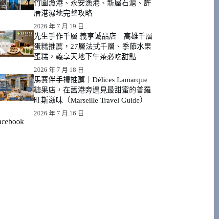
竹圍漁港、永安漁港、新屋石滬、許
厝港濕地完整攻略
2026 年 7 月 19 日
先生手作千層 義享誠品店｜高雄千層
蛋糕推薦，27層法式千層、季節水果
蛋糕，義享天地下午茶必吃甜點
2026 年 7 月 18 日
馬賽伴手禮推薦｜Délices Lamarque
糖果店，在舊港旁遇見最甜蜜的普羅
旺斯滋味（Marseille Travel Guide）
2026 年 7 月 16 日
acebook