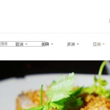
跳
至
主
要
內
容
歐洲
美州
非洲
亞洲