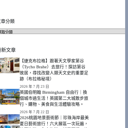
文章分類
文
章
分
類
最新文章
【捷克布拉格】跟著天文學家第谷
（Tycho Brahe）去旅行！探訪第谷
故居，尋找改變人類天文史的重要足
跡（布拉格秘境）
2026 年 7 月 23 日
英國伯明翰 Birmingham 自由行｜換
個城市過生活！英國第二大城散步旅
行、購物、美食與生活體驗攻略。
2026 年 7 月 22 日
2026桃園地景藝術節｜珍珠海岸最美
夏日藝術旅行！六大展區一次玩遍，