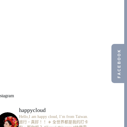
FACEBOOK
nstagram
happycloud
Hello,I am happy cloud, I’m from Taiwan.
旅行，真好！！ ✈️
全世界都是我的打卡