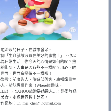
不能流浪的日子，在城市發呆。
信仰「生命就該浪費在美好的事物上」，也以
此為日常生活。你今天的心情是如何的呢？熟
悉的街景、人事是否有些不一樣呢？用心、眼
看世界，世界會變得不一樣哦！
快樂雲：前廣告人、旅遊部落客、廣播節目主
持人、雜誌專欄作家（Where旅遊味、
ELLE）、YAHOO旅遊駐站達人…；熱愛旅遊
與美食，走過世界數十餘國。
合作邀約：
lin_mei_chen@hotmail.com