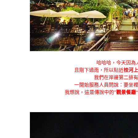
哈哈哈，今天因為
且剛下過雨，所以貼近
桂河
我們在岸邊第二排
一開始服務人員問說：要坐
我想說，這是傳說中的”
觀景餐廳