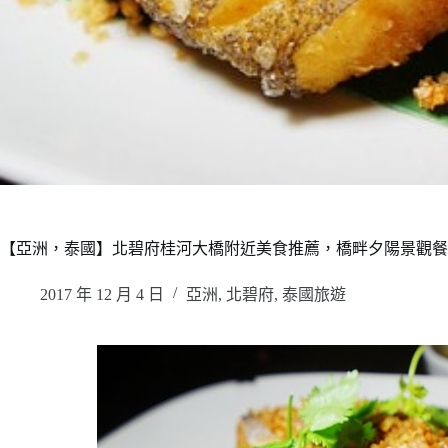
【亞洲，泰國】北碧府桂河大橋附近美食推薦，橋畔夕陽景觀餐廳Keeree Tar
2017 年 12 月 4 日
亞洲
,
北碧府
,
泰國旅遊