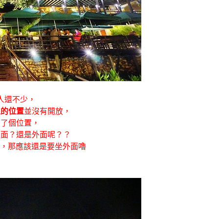
人還不少，
上的位置
並沒有開放，
有了個位置，
裡面？還是外面呢？？
“，那應該還是要坐外面嚕