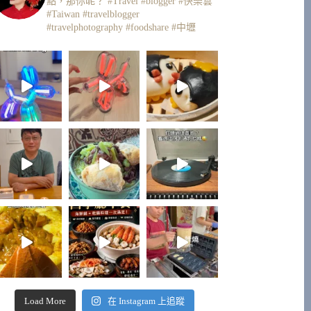
點，那你呢？
#Travel #blogger #快樂雲
#Taiwan #travelblogger
#travelphotography #foodshare #中壢
Load More
在 Instagram 上追蹤