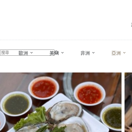
跳
至
主
要
內
容
歐洲
美州
非洲
亞洲