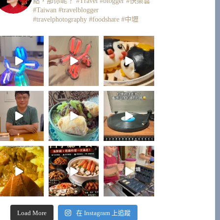
點，那你呢？
#Travel #blogger #快樂雲
#Taiwan #travelblogger
#travelphotography #foodshare #中壢
Load More
在 Instagram 上追蹤