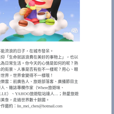
不能流浪的日子，在城市發呆。
信仰「生命就該浪費在美好的事物上」，也以
此為日常生活。你今天的心情是如何的呢？熟
悉的街景、人事是否有些不一樣呢？用心、眼
看世界，世界會變得不一樣哦！
快樂雲：前廣告人、旅遊部落客、廣播節目主
持人、雜誌專欄作家（Where旅遊味、
ELLE）、YAHOO旅遊駐站達人…；熱愛旅遊
與美食，走過世界數十餘國。
合作邀約：
lin_mei_chen@hotmail.com