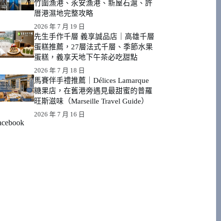
竹圍漁港、永安漁港、新屋石滬、許
厝港濕地完整攻略
2026 年 7 月 19 日
先生手作千層 義享誠品店｜高雄千層
蛋糕推薦，27層法式千層、季節水果
蛋糕，義享天地下午茶必吃甜點
2026 年 7 月 18 日
馬賽伴手禮推薦｜Délices Lamarque
糖果店，在舊港旁遇見最甜蜜的普羅
旺斯滋味（Marseille Travel Guide）
2026 年 7 月 16 日
acebook