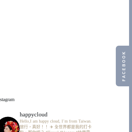
FACEBOOK
nstagram
happycloud
Hello,I am happy cloud, I’m from Taiwan.
旅行，真好！！ ✈️
全世界都是我的打卡