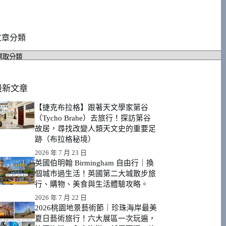
文章分類
文
章
分
類
最新文章
【捷克布拉格】跟著天文學家第谷
（Tycho Brahe）去旅行！探訪第谷
故居，尋找改變人類天文史的重要足
跡（布拉格秘境）
2026 年 7 月 23 日
英國伯明翰 Birmingham 自由行｜換
個城市過生活！英國第二大城散步旅
行、購物、美食與生活體驗攻略。
2026 年 7 月 22 日
2026桃園地景藝術節｜珍珠海岸最美
夏日藝術旅行！六大展區一次玩遍，