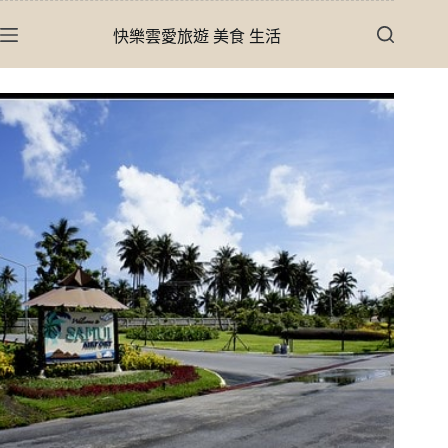
跳
快樂雲愛旅遊 美食 生活
至
主
要
內
容