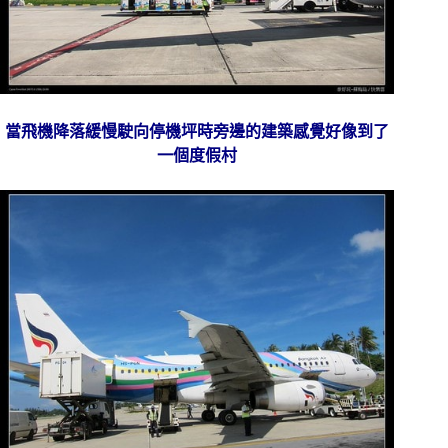
當飛機降落緩慢駛向停機坪時旁邊的建築感覺好像到了
一個度假村