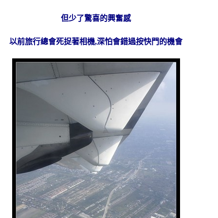
但少了驚喜的興奮感
以前旅行總會死捉著相機,深怕會錯過按快門的機會