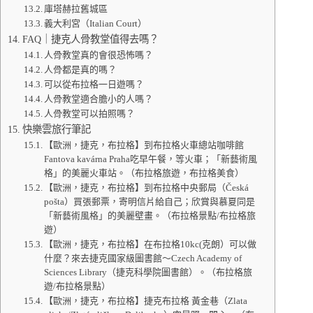
庫塔赫拉舊城區
義大利宮（Italian Court）
FAQ｜捷克人骨教堂值得去嗎？
人骨教堂真的會很恐怖嗎？
人骨都是真的嗎？
可以從布拉格一日遊嗎？
人骨教堂適合膽小的人嗎？
人骨教堂可以拍照嗎？
快樂雲旅行筆記
【歐洲，捷克，布拉格】到布拉格火車總站咖啡館
Fantova kavárna Praha吃早午餐，等火車；「新藝術風
格」的美麗火車站。（布拉格旅遊，布拉格美食）
【歐洲，捷克，布拉格】到布拉格中央郵局（Česká
pošta）買張郵票，寄明信片給自己；欣賞與慕夏同是
「新藝術風格」的美麗壁畫。（布拉格景點/布拉格旅
遊）
【歐洲，捷克，布拉格】在布拉格10kc(克朗）可以做
什麼？來去捷克國家級圖書館～Czech Academy of
Sciences Library（捷克科學院圖書館）。（布拉格旅
遊/布拉格景點）
【歐洲，捷克，布拉格】捷克布拉格 黃金巷（Zlata