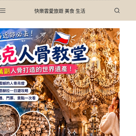
跳
快樂雲愛旅遊 美食 生活
至
主
要
內
容