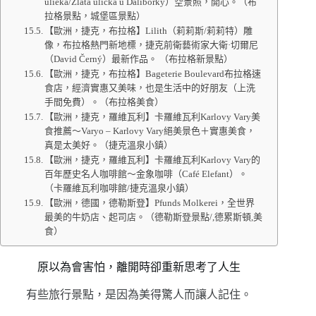
ulieka/Zlatá ulička u Daliborky）空景照，開心。（布
拉格景點，城堡區景點）
【歐洲，捷克，布拉格】Lilith（莉莉斯/莉莉特）雕
像，布拉格熱門新地標，捷克前衛藝術家大衛·切爾尼
（David Černý）最新作品。 （布拉格新景點）
【歐洲，捷克，布拉格】Bageterie Boulevard布拉格速
食店，經濟實惠又美味，也是生活中的好朋友（上洗
手間免費）。（布拉格美食）
【歐洲，捷克，羅維瓦利】卡羅維瓦利Karlovy Vary美
食推薦～Varyo – Karlovy Vary絕美景色＋實惠美食，
真是太美好。（捷克溫泉小鎮）
【歐洲，捷克，羅維瓦利】卡羅維瓦利Karlovy Vary的
百年歷史名人咖啡館～金象咖啡（Café Elefant）。
（卡羅維瓦利咖啡館/捷克溫泉小鎮）
【歐洲，德國，德勒斯登】Pfunds Molkerei，全世界
最美的牛奶店、起司店。（德勒斯登景點/,德累斯頓,美
食）
原以為會害怕，離開時卻重新思考了人生
有些旅行景點，是因為美得驚人而讓人記住。