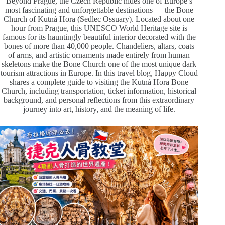
Beyond Prague, the Czech Republic hides one of Europe’s
most fascinating and unforgettable destinations — the Bone
Church of Kutná Hora (Sedlec Ossuary). Located about one
hour from Prague, this UNESCO World Heritage site is
famous for its hauntingly beautiful interior decorated with the
bones of more than 40,000 people. Chandeliers, altars, coats
of arms, and artistic ornaments made entirely from human
skeletons make the Bone Church one of the most unique dark
tourism attractions in Europe. In this travel blog, Happy Cloud
shares a complete guide to visiting the Kutná Hora Bone
Church, including transportation, ticket information, historical
background, and personal reflections from this extraordinary
journey into art, history, and the meaning of life.