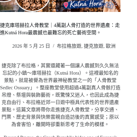
捷克庫塔赫拉人骨教堂｜4萬副人骨打造的世界遺產：走
進Kutná Hora最震撼也最難忘的死亡藝術空間。
2026 年 5 月 25 日
布拉格旅遊
,
捷克旅遊
,
歐洲
捷克除了布拉格，其實還藏著一個讓人震撼到久久無法
忘記的小鎮～庫塔赫拉（Kutná Hora）。這裡最知名的
景點，就是被譽為世界最神秘教堂之一的「人骨教堂
Sedlec Ossuary」。整座教堂使用超過4萬副真人骨骸打造
吊燈、祭壇與裝飾藝術，既驚悚又迷人，也因此成為捷
克自由行、布拉格近郊一日遊中極具代表性的世界遺產
景點。這篇文章將帶你走進捷克人骨教堂，分享交通、
門票、歷史背景與快樂雲親自造訪後的真實感受；原以
為會害怕，離開時卻重新思考了生命的模樣。