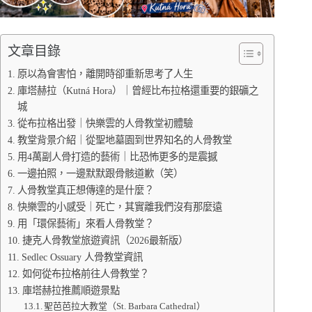
文章目錄
原以為會害怕，離開時卻重新思考了人生
庫塔赫拉（Kutná Hora）｜曾經比布拉格還重要的銀礦之
城
從布拉格出發｜快樂雲的人骨教堂初體驗
教堂背景介紹｜從聖地墓園到世界知名的人骨教堂
用4萬副人骨打造的藝術｜比恐怖更多的是震撼
一邊拍照，一邊默默跟骨骸道歉（笑）
人骨教堂真正想傳達的是什麼？
快樂雲的小感受｜死亡，其實離我們沒有那麼遠
用「環保藝術」來看人骨教堂？
捷克人骨教堂旅遊資訊（2026最新版）
Sedlec Ossuary 人骨教堂資訊
如何從布拉格前往人骨教堂？
庫塔赫拉推薦順遊景點
聖芭芭拉大教堂（St. Barbara Cathedral）