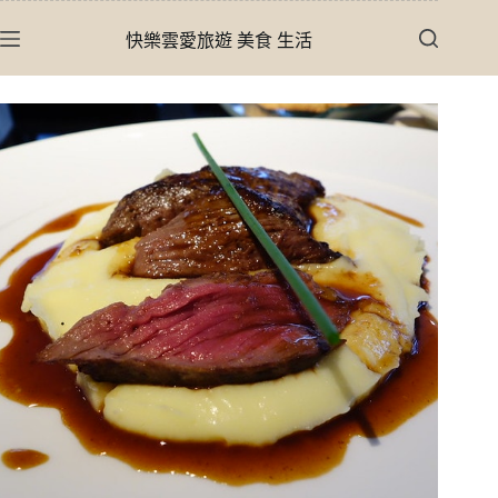
跳
快樂雲愛旅遊 美食 生活
至
主
要
內
容