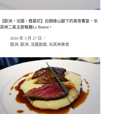
【歐洲，法國，霞慕尼】白朗峰山腳下的美食饗宴，米
其林二星主廚餐廳Le Bistrot。
2016 年 3 月 27 日
歐洲
,
歐洲
,
法國旅遊
,
米其林美食