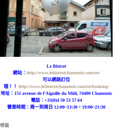
Le Bistrot
網站：
http://www.lebistrotchamonix.com/en/
可以網路訂位
哦！！
http://www.lebistrotchamonix.com/en/booking/
地址：151 avenue de l’Aiguille du Midi, 74400 Chamonix
電話：+33(0)4 50 53 57 64
營業時間：周一到周日 12:00~13:30，19:00~21:30
標籤