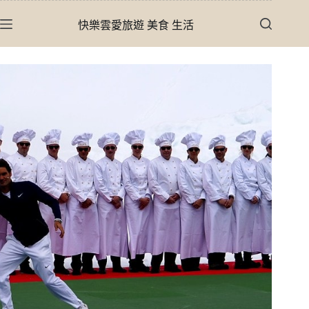
跳
快樂雲愛旅遊 美食 生活
至
主
要
內
容