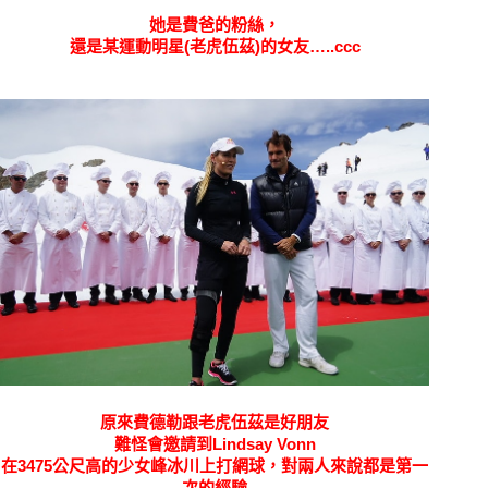
她是費爸的粉絲，
還是某運動明星(老虎伍茲)的女友…..ccc
原來費德勒跟老虎伍茲是好朋友
難怪會邀請到
Lindsay Vonn
在3475公尺高的少女峰冰川上打網球，對兩人來說都是第一
次的經驗