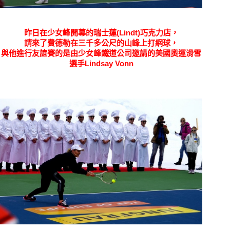
昨日在少女峰開幕的瑞士蓮(Lindt)巧克力店，
請來了費德勒在三千多公尺的山峰上打網球，
與他進行友誼賽的是由少女峰鐵道公司邀請的美國奧運滑雪
選手Lindsay Vonn