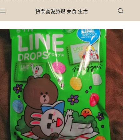
跳
快樂雲愛旅遊 美食 生活
至
主
要
內
容