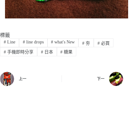
標籤
#
Line
#
line drops
#
what's New
#
夯
#
必買
#
手機即時分享
#
日本
#
糖果
上一
下一