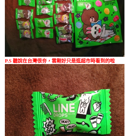
P.S 聽說在台灣很夯，雲剛好只是逛超市時看到的啦