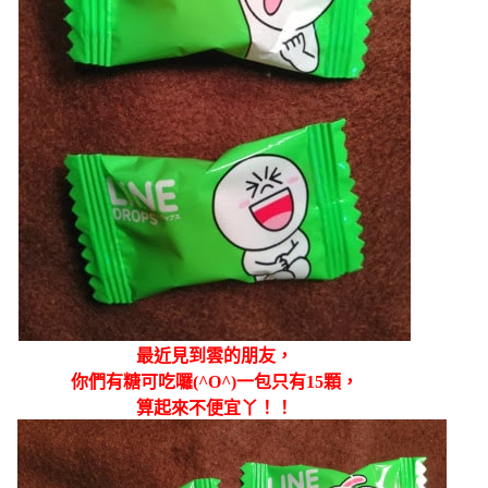
最近見到雲的朋友，
你們
有糖可吃囉(^O^)一包只有1
5顆，
算起來不便宜丫！！