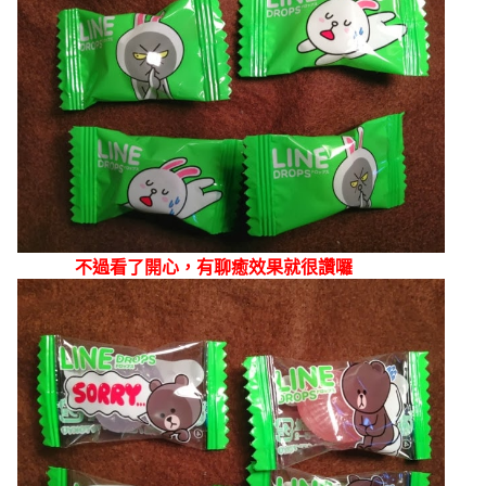
不過看
了開心，有聊癒效果就很讚囉