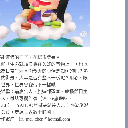
不能流浪的日子，在城市發呆。
信仰「生命就該浪費在美好的事物上」，也以
此為日常生活。你今天的心情是如何的呢？熟
悉的街景、人事是否有些不一樣呢？用心、眼
看世界，世界會變得不一樣哦！
快樂雲：前廣告人、旅遊部落客、廣播節目主
持人、雜誌專欄作家（Where旅遊味、
ELLE）、YAHOO旅遊駐站達人…；熱愛旅遊
與美食，走過世界數十餘國。
合作邀約：
lin_mei_chen@hotmail.com