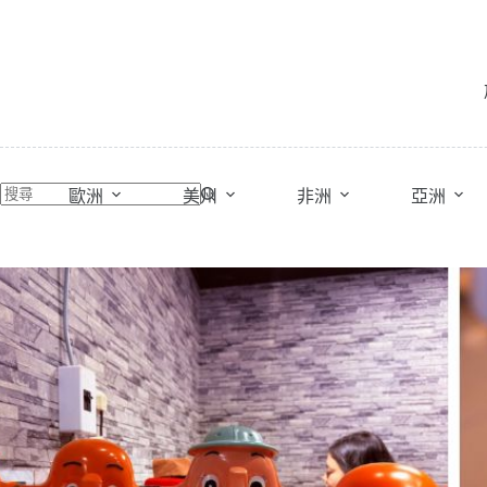
跳
至
主
要
內
容
歐洲
美州
非洲
亞洲