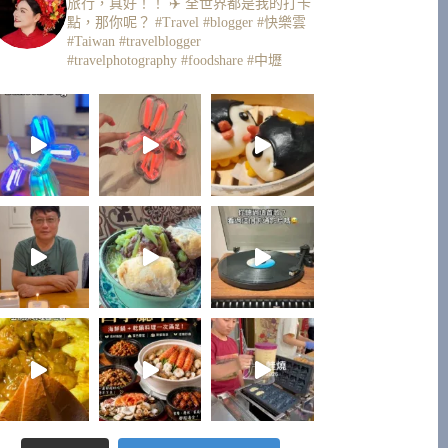
旅行，真好！！ ✈️
全世界都是我的打卡
點，那你呢？
#Travel #blogger #快樂雲
#Taiwan #travelblogger
#travelphotography #foodshare #中壢