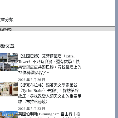
文章分類
文
章
分
類
最新文章
【法國巴黎】艾菲爾鐵塔（Eiffel
Tower）不只有浪漫，還有數學！快
樂雲與皮皮共遊巴黎，尋找鐵塔上的
72位科學家名字。
2026 年 7 月 26 日
【捷克布拉格】跟著天文學家第谷
（Tycho Brahe）去旅行！探訪第谷
故居，尋找改變人類天文史的重要足
跡（布拉格秘境）
2026 年 7 月 23 日
英國伯明翰 Birmingham 自由行｜換