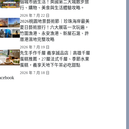
個城市過生活！英國第二大城散步旅
行、購物、美食與生活體驗攻略。
2026 年 7 月 22 日
2026桃園地景藝術節｜珍珠海岸最美
夏日藝術旅行！六大展區一次玩遍，
竹圍漁港、永安漁港、新屋石滬、許
厝港濕地完整攻略
2026 年 7 月 19 日
先生手作千層 義享誠品店｜高雄千層
蛋糕推薦，27層法式千層、季節水果
蛋糕，義享天地下午茶必吃甜點
2026 年 7 月 18 日
acebook