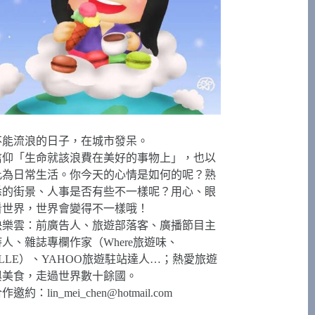
不能流浪的日子，在城市發呆。
信仰「生命就該浪費在美好的事物上」，也以
此為日常生活。你今天的心情是如何的呢？熟
悉的街景、人事是否有些不一樣呢？用心、眼
看世界，世界會變得不一樣哦！
快樂雲：前廣告人、旅遊部落客、廣播節目主
持人、雜誌專欄作家（Where旅遊味、
ELLE）、YAHOO旅遊駐站達人…；熱愛旅遊
與美食，走過世界數十餘國。
合作邀約：
lin_mei_chen@hotmail.com