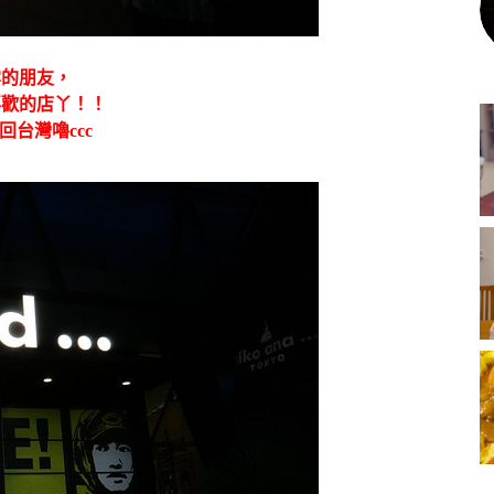
雲的朋友，
喜歡的店丫！！
台灣嚕ccc