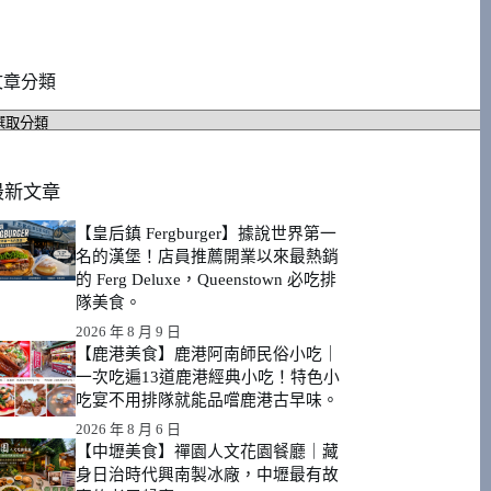
文章分類
文
章
分
類
最新文章
【皇后鎮 Fergburger】據說世界第一
名的漢堡！店員推薦開業以來最熱銷
的 Ferg Deluxe，Queenstown 必吃排
隊美食。
2026 年 8 月 9 日
【鹿港美食】鹿港阿南師民俗小吃｜
一次吃遍13道鹿港經典小吃！特色小
吃宴不用排隊就能品嚐鹿港古早味。
2026 年 8 月 6 日
【中壢美食】禪園人文花園餐廳｜藏
身日治時代興南製冰廠，中壢最有故