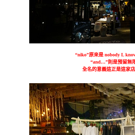
“niko”原來是 nobody L kn
“and…”則是預留
全名的意義這正是這家