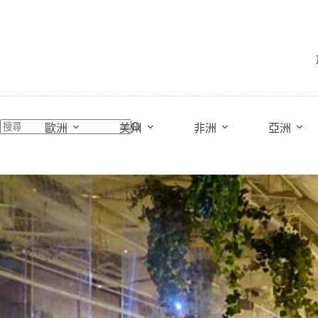
跳
至
主
要
內
容
歐洲
美州
非洲
亞洲