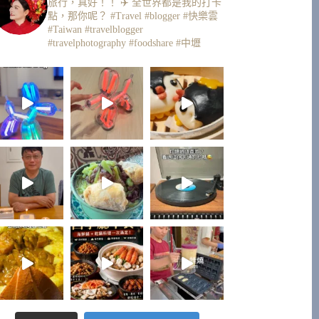
旅行，真好！！ ✈️
全世界都是我的打卡
點，那你呢？
#Travel #blogger #快樂雲
#Taiwan #travelblogger
#travelphotography #foodshare #中壢