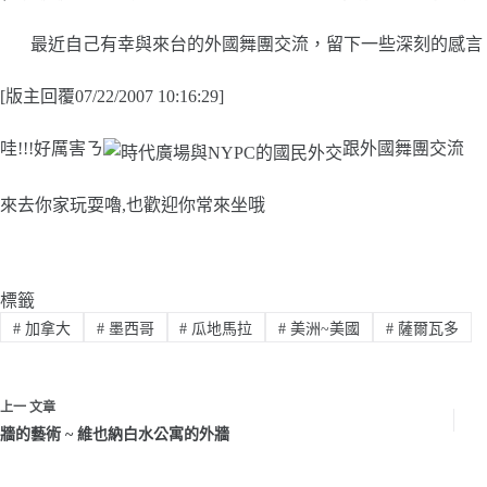
最近自己有幸與來台的外國舞團交流，留下一些深刻的感言，
[版主回覆07/22/2007 10:16:29]
哇!!!好厲害ㄋ
跟外國舞團交流
來去你家玩耍嚕,也歡迎你常來坐哦
標籤
#
加拿大
#
墨西哥
#
瓜地馬拉
#
美洲~美國
#
薩爾瓦多
上一
文章
牆的藝術 ~ 維也納白水公寓的外牆