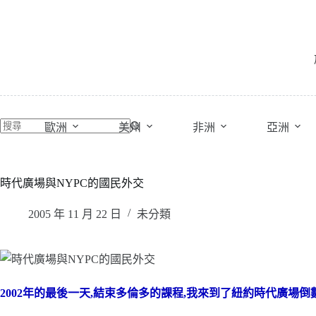
跳
至
主
要
內
容
歐洲
美州
非洲
亞洲
時代廣場與NYPC的國民外交
2005 年 11 月 22 日
未分類
2002年的最後一天,結束多倫多的課程,我來到了紐約時代廣場倒數