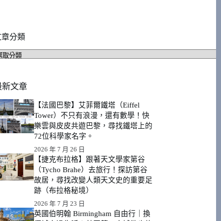
文章分類
文
章
分
類
最新文章
【法國巴黎】艾菲爾鐵塔（Eiffel
Tower）不只有浪漫，還有數學！快
樂雲與皮皮共遊巴黎，尋找鐵塔上的
72位科學家名字。
2026 年 7 月 26 日
【捷克布拉格】跟著天文學家第谷
（Tycho Brahe）去旅行！探訪第谷
故居，尋找改變人類天文史的重要足
跡（布拉格秘境）
2026 年 7 月 23 日
英國伯明翰 Birmingham 自由行｜換