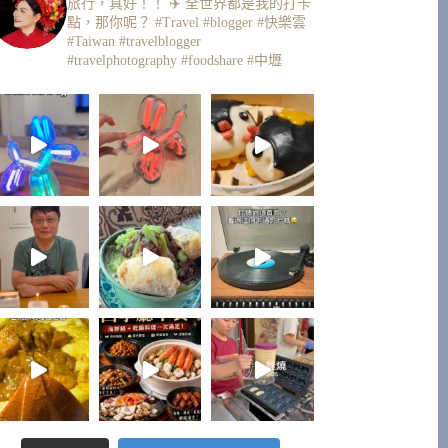
旅行，真好！！ ✈️
全世界都是我的打卡
點，那你呢？
#Travel #blogger #快樂雲
#Taiwan #travelblogger
#travelphotography #foodshare #中壢