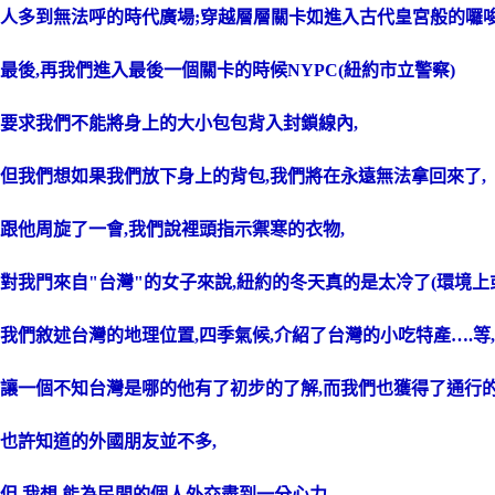
人多到無法呼的時代廣場;穿越層層關卡如進入古代皇宮般的囉唆
最後,再我們進入最後一個關卡的時候NYPC(紐約市立警察)
要求我們不能將身上的大小包包背入封鎖線內,
但我們想如果我們放下身上的背包,我們將在永遠無法拿回來了,
跟他周旋了一會,我們說裡頭指示禦寒的衣物,
對我門來自"台灣"的女子來說,紐約的冬天真的是太冷了(環境上或
我們敘述台灣的地理位置,四季氣候,介紹了台灣的小吃特產….等
讓一個不知台灣是哪的他有了初步的了解,而我們也獲得了通行的特
也許知道的外國朋友並不多,
但,我想,能為民間的個人外交盡到一分心力,