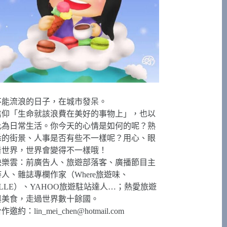
不能流浪的日子，在城市發呆。
信仰「生命就該浪費在美好的事物上」，也以
此為日常生活。你今天的心情是如何的呢？熟
悉的街景、人事是否有些不一樣呢？用心、眼
看世界，世界會變得不一樣哦！
快樂雲：前廣告人、旅遊部落客、廣播節目主
持人、雜誌專欄作家（Where旅遊味、
ELLE）、YAHOO旅遊駐站達人…；熱愛旅遊
與美食，走過世界數十餘國。
合作邀約：
lin_mei_chen@hotmail.com