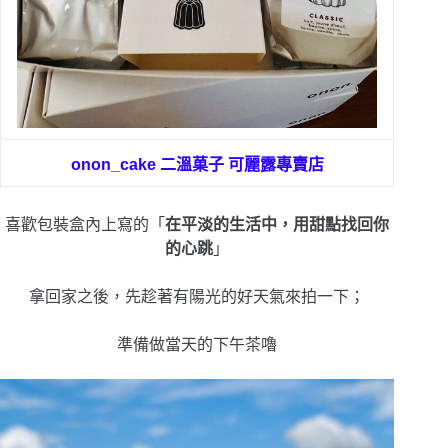
onon_cake 二溫菓子 可麗露專賣店
喜歡包裝盒內上寫的「
在平淡的生活中，用甜點找回你
的心跳
」
拿回家之後，先趁著有陽光的好天氣來拍一下；
準備做當天的下午茶嚕