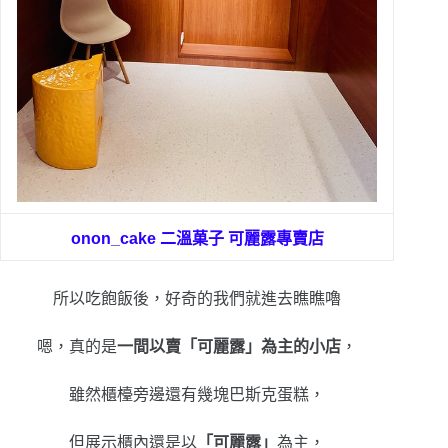
onon_cake 二溫菓子 可麗露專賣店
所以吃飽飯後，好奇的我們就進去瞧瞧嚕
嗯，真的是
一間以賣「可麗露」為主的小店
，
雖然櫃檯旁邊還有幾塊巴斯克蛋糕，
但展示櫃內還是以
「可麗露」
為主，