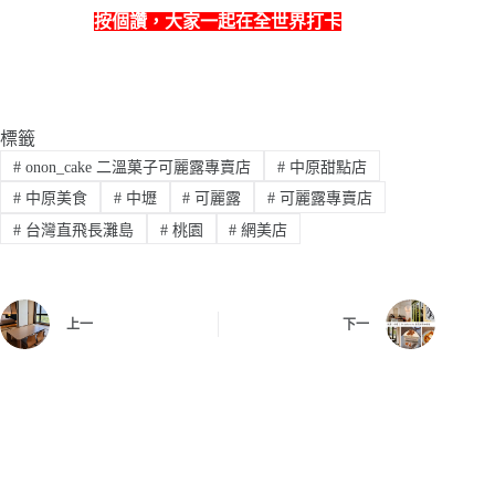
按個讚，
大家一起在全世界打卡
標籤
#
onon_cake 二溫菓子可麗露專賣店
#
中原甜點店
#
中原美食
#
中壢
#
可麗露
#
可麗露專賣店
#
台灣直飛長灘島
#
桃園
#
網美店
上一
下一