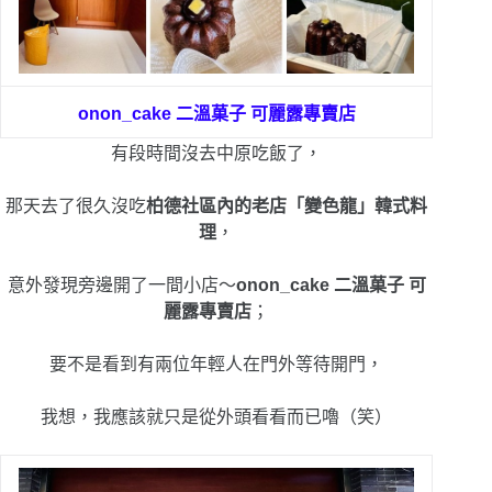
onon_cake 二溫菓子 可麗露專賣店
有段時間沒去中原吃飯了，
那天去了很久沒吃
柏德社區內的老店「變色龍」韓式料
理
，
意外發現旁邊開了一間小店～
onon_cake 二溫菓子 可
麗露專賣店
；
要不是看到有兩位年輕人在門外等待開門，
我想，我應該就只是從外頭看看而已嚕（笑）