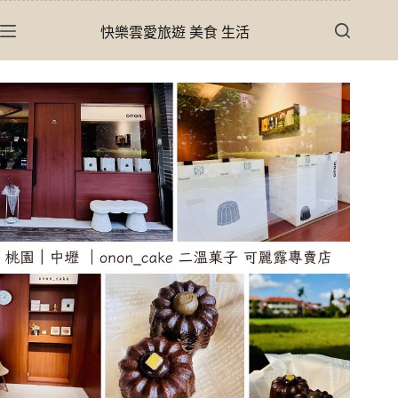
跳
快樂雲愛旅遊 美食 生活
至
主
要
內
容