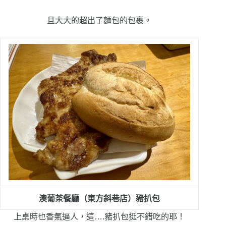
且大大的超出了麵包的包裹。
澳葡茶餐廳（東方斜巷店）
豬扒包
上桌時也香氣逼人，這….
豬扒包挺不錯吃的耶！