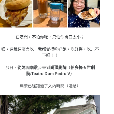
在澳門，不怕你吃，只怕你胃口太小；
嗯，連我這麼會吃，我都覺得吃好飽，吃好撐，吃…不
下呀！！
那日，從媽閣廟散步來到
崗頂劇院
（
伯多祿五世劇
院/Teatro Dom Pedro V
）
無奈已經錯過了入內時間（殘念）