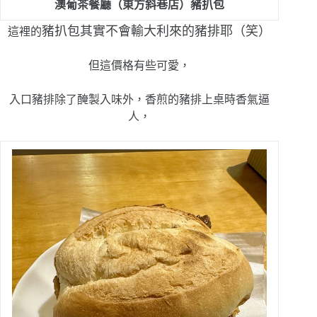
澳葡茶餐廳（東方斜巷店）
豬扒包
豬扒包其實不會輸大利來的豬排耶（笑）
這裡的
但這價格有些可愛，
入口豬排除了醃製入味外，香煎的豬排上桌時香氣逼
人，