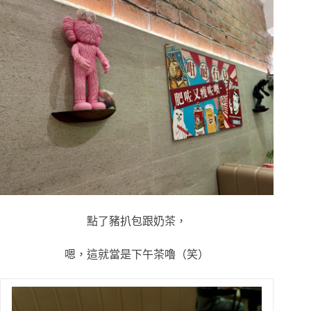
點了
豬扒包跟奶茶，
嗯，這就當是下午茶嚕（笑）