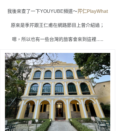
我後來查了一下YOUYUBE頻道～
芹仁PlayWhat
原來是季芹跟王仁甫在網路節目上曾介紹過；
嗯，
所以也有一些台灣的旅客會來到這裡…..