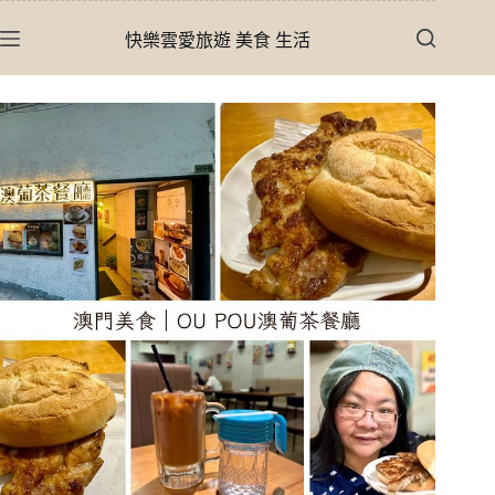
跳
快樂雲愛旅遊 美食 生活
至
主
要
內
容