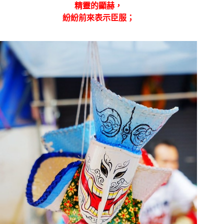
精靈的顯赫，
紛紛前來表示臣服；