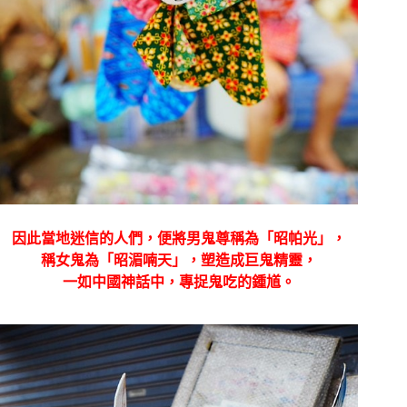
因此當地迷信的人們，便將男鬼尊稱為「昭帕光」，
稱女鬼為「昭湄喃天」，塑造成巨鬼精靈，
一如中國神話中，專捉鬼吃的鍾馗。