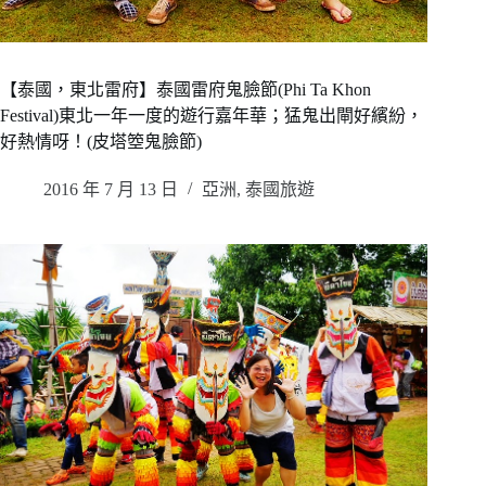
【泰國，東北雷府】泰國雷府鬼臉節(Phi Ta Khon
Festival)東北一年一度的遊行嘉年華；猛鬼出閘好繽紛，
好熱情呀！(皮塔箜鬼臉節)
2016 年 7 月 13 日
亞洲
,
泰國旅遊