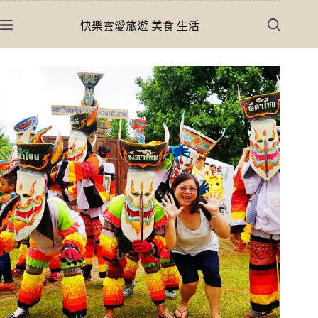
跳
快樂雲愛旅遊 美食 生活
至
主
要
內
容