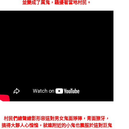
並變
成了厲鬼，
騷擾著當地村民。
村民們繪聲繪影形容這對男女鬼面猙獰，青面獠牙，
搞得大夥人心惶惶，就連附近的小鬼也震服於這對巨鬼