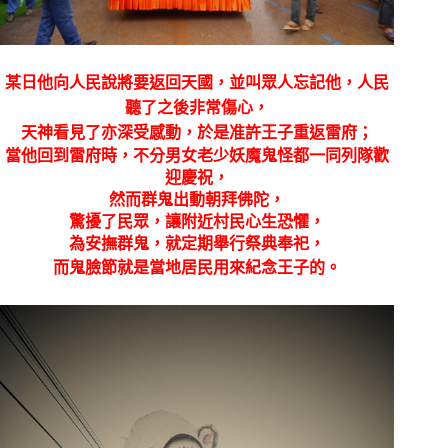
某日他向人民說將要返回天國，並叫眾人忘記他，人民
聽了之後非常傷心，
天神看見了亦深受感動，於是准許王子重返雷府；
當他回到雷府時，不分男女老少妖魔鬼怪都一同列隊歡
迎慶祝，
然而群鬼出動朝拜佛陀，
驚擾了民眾，讓附近村民心生恐懼，
為安撫群鬼，就定期舉行祭典奉祀，
而鬼臉節就是當地居民用來紀念王子的。