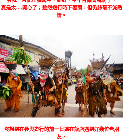
雲就一直記在腦海中，終於，今年有機會親訪了，
真是太….開心了；雖然遊行時下著雨，但仍絲毫不減熱
情。
沒想到在參與遊行的前一日還在飯店遇到好幾位老朋
友，