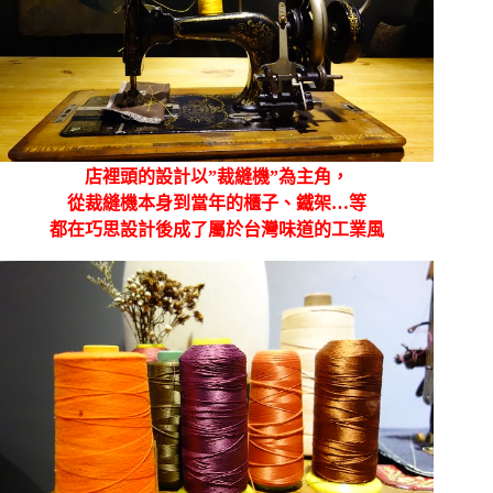
店裡頭的設計以”裁縫機”為主角，
從裁縫機本身到當年的櫃子、鐵架…等
都在巧思設計後成了屬於台灣味道的工業風