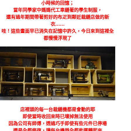
小時候的回憶；
當年同學家中媽媽代工車縫著的學生制服，
還有過年期間帶著剪好的布疋到鄰近裁縫店做的新
衣……
哇！這些畫面早已消失在記憶中許久，今日來到這裡全
都慢慢浮現了
店裡頭的每一台裁縫機都是會動的耶
即使當時收回來時已壞掉無法使用
因為公司有師傅，透過巧手即使有些元件已停場
還是全都修復，讓每台機器全都能運轉起來