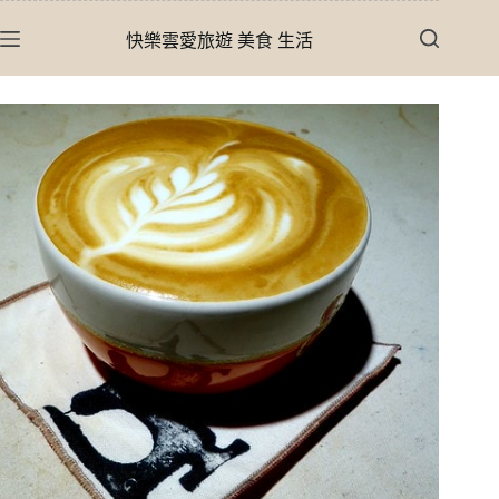
跳
快樂雲愛旅遊 美食 生活
至
主
要
內
容