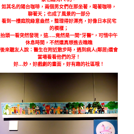
如其名的陽台咖啡，兩個男女們在那坐著，喝著咖啡，
聊著天；也成了風景的一部分
看到一樓庭院綠意盎然，整理得好漂亮，好像日本民宅
的模樣；
抬頭一看突然發現，這…..竟然是一間”牙醫”，可惜中午
休息時間，不然還真想進去瞧瞧
後來聽友人說：醫生在附近散步時，遇到病人(鄰居)還會
當場看看他們的牙！
好…妙，好戲劇的畫面，好有趣的社區哦！