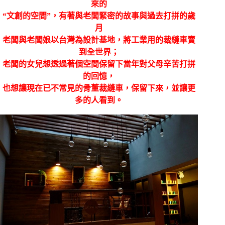
來的
“文創的空間”，有著與老闆緊密的故事與過去打拼的歲
月
老闆與老闆娘以台灣為設計基地，將工業用的裁縫車賣
到全世界；
老闆的女兒想透過著個空間保留下當年對父母辛苦打拼
的回憶，
也想讓現在已不常見的骨董裁縫車，保留下來，並讓更
多的人看到。