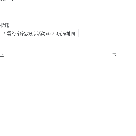
標籤
#
雲的碎碎念好康活動區2010光陰地圖
上一
下一