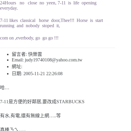
24Hours no close no yeen, 7-11 is life opening
everyday.
7-11 likes classical horse door,Thee!!! Horse is start
running and nobody stoped it,
com on ,everbody, go go go !!!
留言者: 快樂雲
Email:
judy19740108@yahoo.com.tw
網址:
日期: 2005-11-21 22:26:08
哈…
7-11是方便的好鄰居,要改成STARBUCKS
有水,有電,還有無線上網…..等
真棒ㄋㄟ…..