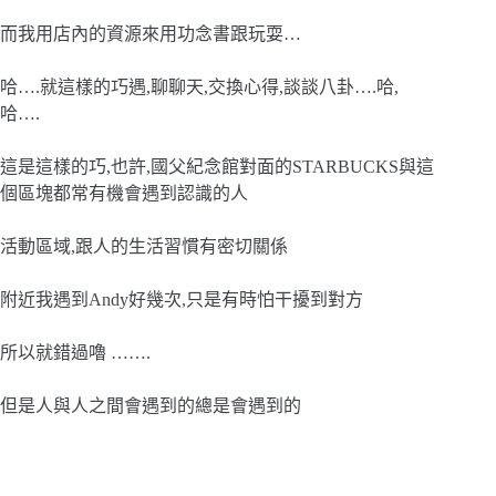
而我用店內的資源來用功念書跟玩耍…
哈….就這樣的巧遇,聊聊天,交換心得,談談八卦….哈,
哈….
這是這樣的巧,也許,國父紀念館對面的STARBUCKS與這
個區塊都常有機會遇到認識的人
活動區域,跟人的生活習慣有密切關係
附近我遇到Andy好幾次,只是有時怕干擾到對方
所以就錯過嚕 …….
但是人與人之間會遇到的總是會遇到的