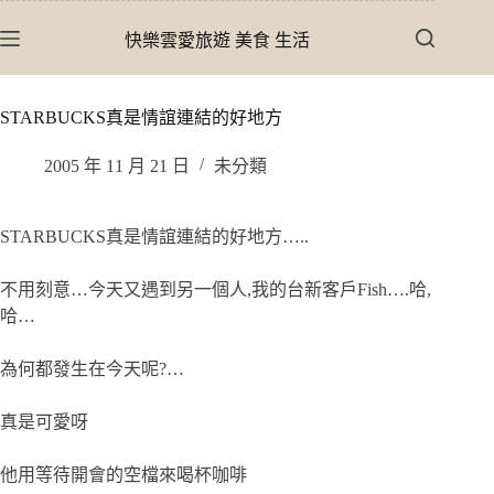
跳
快樂雲愛旅遊 美食 生活
至
主
要
STARBUCKS真是情誼連結的好地方
內
容
2005 年 11 月 21 日
未分類
STARBUCKS真是情誼連結的好地方…..
不用刻意…今天又遇到另一個人,我的台新客戶Fish….哈,
哈…
為何都發生在今天呢?…
真是可愛呀
他用等待開會的空檔來喝杯咖啡