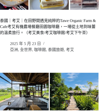
泰國｜考艾｜在田野間遇見純粹的Tawe Organic Farm &
Cafe考艾有機農場餐廳田園咖啡廳，一場從土地到味蕾
的溫柔旅行。（考艾美食/考艾咖啡館/考艾下午茶）
2025 年 5 月 23 日
亞洲
,
全世界
,
咖啡館
,
泰國旅遊
,
考艾