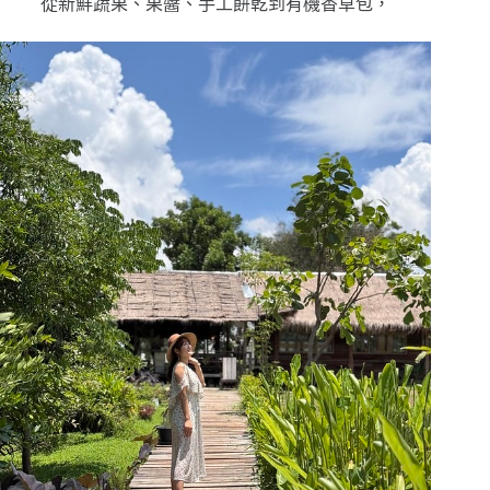
從新鮮蔬果、果醬、手工餅乾到有機香草包，