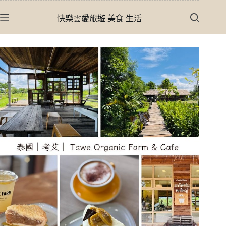
跳
快樂雲愛旅遊 美食 生活
至
主
要
內
容