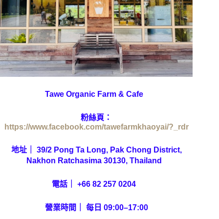
Tawe Organic Farm & Cafe
粉絲頁：
https://www.facebook.com/tawefarmkhaoyai/?_rdr
地址｜ 39/2 Pong Ta Long, Pak Chong District,
Nakhon Ratchasima 30130, Thailand
電話｜ +66 82 257 0204
營業時間｜ 每日 09:00–17:00