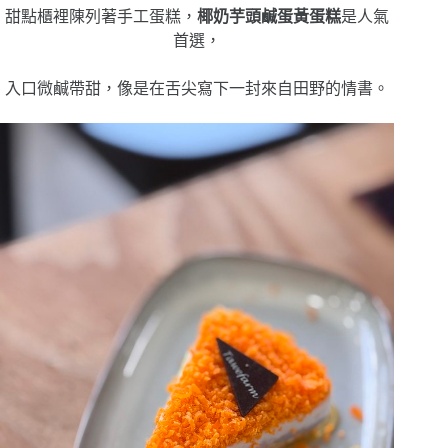
甜點櫃裡陳列著手工蛋糕，
椰奶芋頭鹹蛋黃蛋糕
是人氣
首選，
入口微鹹帶甜，像是在舌尖寫下一封來自田野的情書。