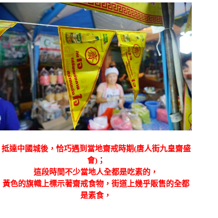
抵達中國城後，恰巧遇到當地齋戒時期(
唐人街九皇齋盛
會)
；
這段時間不少當地人全都是吃素的，
黃色的旗幟上標示著齋戒食物，街道上幾乎販售的全都
是素食，