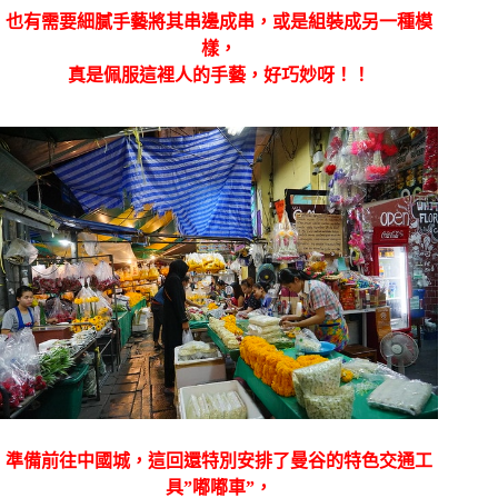
也有需要細膩手藝將其串邊成串，或是組裝成另一種模
樣，
真是佩服這裡人的手藝，好巧妙呀！！
準備前往中國城，
這回還特別安排了曼谷的特色交通工
具”嘟嘟車”，