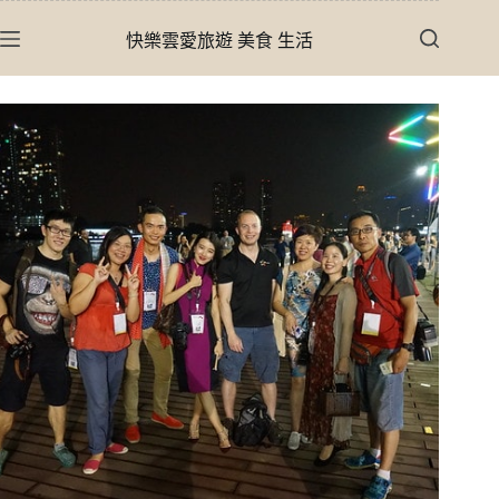
跳
快樂雲愛旅遊 美食 生活
至
主
要
內
容