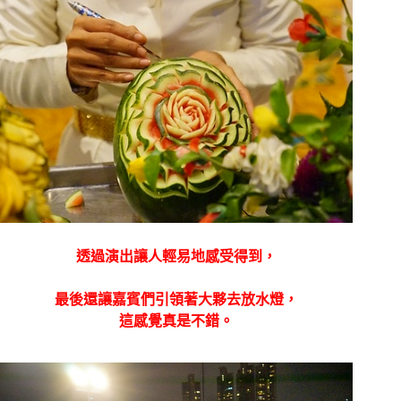
透過演出讓人輕易地感受得到，
最後還讓嘉賓們引領著大夥去放水燈，
這感覺真是不錯。