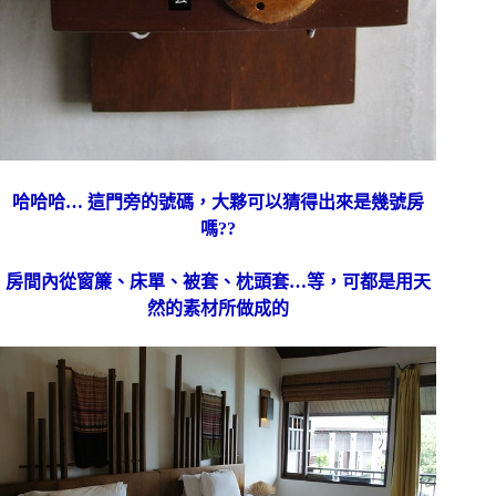
哈哈哈… 這門旁的號碼，大夥可以猜得出來是幾號房
嗎??
房間內從窗簾、床單、被套、枕頭套…等，可都是用天
然的素材所做成的