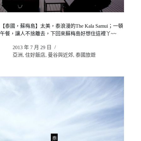
【泰國，蘇梅島】太美，泰浪漫的The Kala Samui；一頓
午餐，讓人不捨離去，下回來蘇梅島好想住這裡丫~~
2013 年 7 月 29 日
亞洲
,
住好飯店
,
曼谷與近郊
,
泰國旅遊