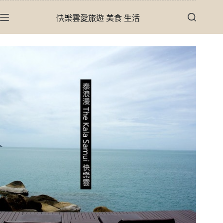
跳
快樂雲愛旅遊 美食 生活
至
主
要
內
容