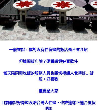
一般來說，雲對沒有住宿過的飯店是不會介紹
但這間飯店除了硬體讓雲好喜歡外
當天陪同與吃飯的服務人員也親切得讓人覺得好…舒
服，好喜歡
推薦給大家
目前聽說好像還沒啥台灣人住過，也許這樣正適合度假
吧!!!