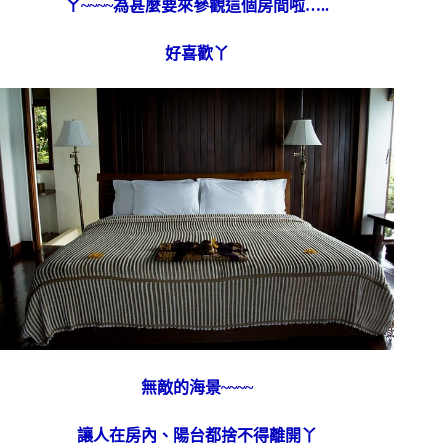
ㄚ~~~~為甚麼要來參觀這個房間啦…..
好喜歡丫
無敵的海景~~~~
讓人在房內、陽台都捨不得離開丫