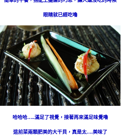
簡單的午餐，搭配上擺盤的巧思，讓人還沒吃的時候
眼睛就已經吃嚕
哈哈哈…..滿足了視覺，接著再來滿足味覺嚕
這前菜兩顆肥美的大干貝，真是太….美味了