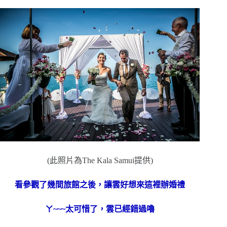
(此照片為The Kala Samui提供)
看參觀了幾間旅館之後，讓雲好想來這裡辦婚禮
ㄚ~~~太可惜了，雲已經錯過嚕