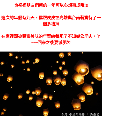
也祝福朋友們新的一年可以心想事成哦!!!
這次的年假有九天，雲跟皮皮在高雄與台南著實待了一
個多禮拜
在家裡頭被豐富美味的年菜給養肥了不知幾公斤肉，ㄚ
~~~回來之後要減肥ㄌ