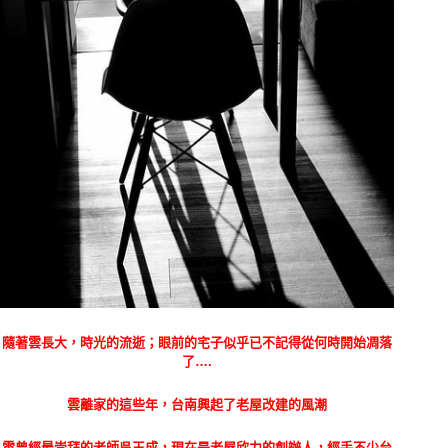
隨著雲長大，時光的流逝；眼前的宅子似乎已不記得從何時開始凋落
了….
雲離家的這些年，台南興起了老屋改建的風潮
雲曾經最崇拜的老師吳玉成，現在是老屋欣力的創辦人，經手不少台