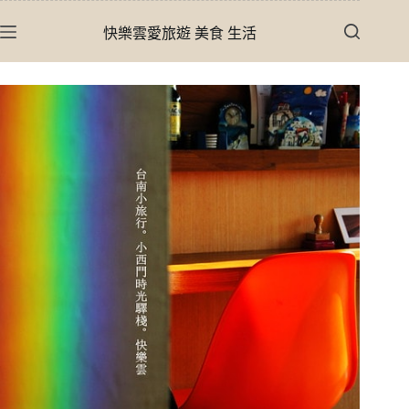
跳
快樂雲愛旅遊 美食 生活
至
主
要
內
容