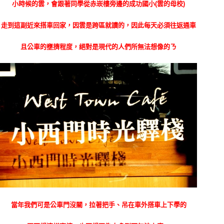
小時候的雲，會跟著同學從赤崁樓旁邊的成功國小(雲的母校)
走到這副近來搭車回家，因雲是跨區就讀的，因此每天必須往返通車
且公車的壅擠程度，絕對是現代的人們所無法想像的ㄋ
當年我們可是公車門沒關，拉著把手、吊在車外搭車上下學的