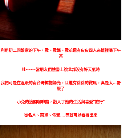
利用初二回娘家的下午，雲、雲媽、雲弟還有皮皮四人來這裡喝下午
茶
哇~~~~當朋友們臉書上說北部沒有好天氣時
我們可是在溫暖的南台灣擁抱陽光，且還有徐徐的微風，真是太…舒
服了
小兔的這間咖啡館，融入了她的生活與喜愛"旅行"
從名片、菜單、佈置….等就可以看得出來