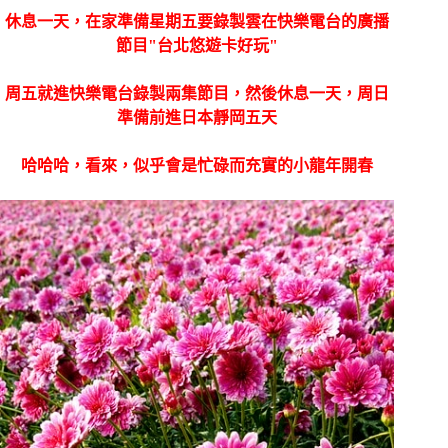
休息一天，在家準備星期五要錄製雲在快樂電台的廣播
節目"台北悠遊卡好玩"
周五就進快樂電台錄製兩集節目，然後休息一天，周日
準備前進日本靜岡五天
哈哈哈，看來，似乎會是忙碌而充實的小龍年開春