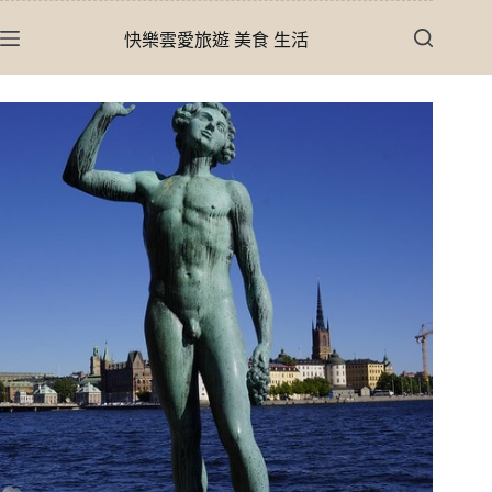
跳
快樂雲愛旅遊 美食 生活
至
主
要
內
容