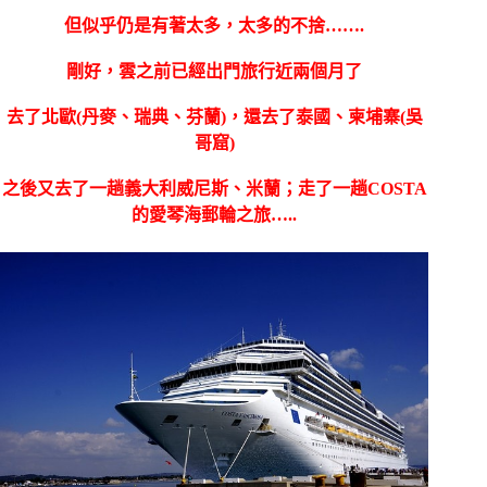
但似乎仍是有著太多，太多的不捨…….
剛好，雲之前已經出門旅行近兩個月了
去了北歐(丹麥、瑞典、芬蘭)，還去了泰國、柬埔寨(吳
哥窟)
之後又去了一趟義大利威尼斯、米蘭；走了一趟COSTA
的愛琴海郵輪之旅…..